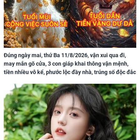
Đúng ngày mai, thứ Ba 11/8/2026, vận xui qua đi,
may mắn gõ cửa, 3 con giáp khai thông vận mệnh,
tiền nhiều vô kể, phước lộc đầy nhà, trúng số độc đắc