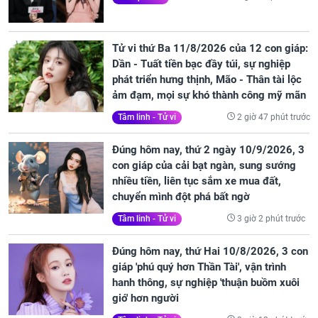
Tử vi thứ Ba 11/8/2026 của 12 con giáp:
Dần - Tuất tiền bạc đầy túi, sự nghiệp
phát triển hưng thịnh, Mão - Thân tài lộc
ảm đạm, mọi sự khó thành công mỹ mãn
2 giờ 47 phút trước
Tâm linh - Tử vi
Đúng hôm nay, thứ 2 ngày 10/9/2026, 3
con giáp của cải bạt ngàn, sung sướng
nhiều tiền, liên tục sắm xe mua đất,
chuyển mình đột phá bất ngờ
3 giờ 2 phút trước
Tâm linh - Tử vi
Đúng hôm nay, thứ Hai 10/8/2026, 3 con
giáp 'phú quý hơn Thần Tài', vận trình
hanh thông, sự nghiệp 'thuận buồm xuôi
gió' hơn người