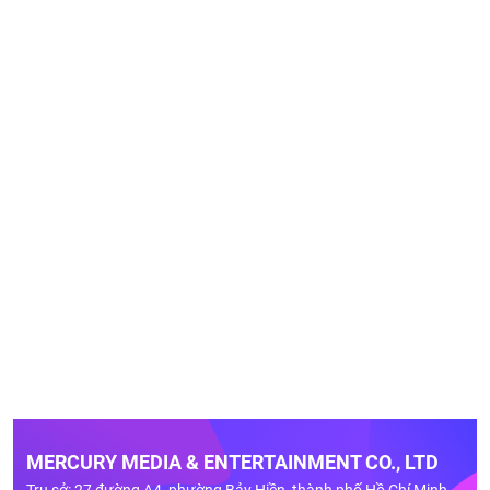
MERCURY MEDIA & ENTERTAINMENT CO., LTD
Trụ sở: 27 đường A4, phường Bảy Hiền, thành phố Hồ Chí Minh