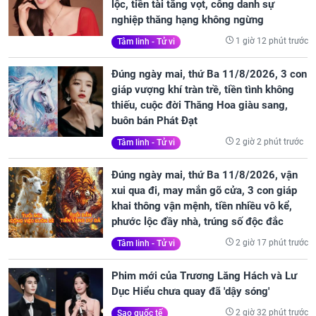
lộc, tiền tài tăng vọt, công danh sự
nghiệp thăng hạng không ngừng
1 giờ 12 phút trước
Tâm linh - Tử vi
Đúng ngày mai, thứ Ba 11/8/2026, 3 con
giáp vượng khí tràn trề, tiền tình không
thiếu, cuộc đời Thăng Hoa giàu sang,
buôn bán Phát Đạt
2 giờ 2 phút trước
Tâm linh - Tử vi
Đúng ngày mai, thứ Ba 11/8/2026, vận
xui qua đi, may mắn gõ cửa, 3 con giáp
khai thông vận mệnh, tiền nhiều vô kể,
phước lộc đầy nhà, trúng số độc đắc
2 giờ 17 phút trước
Tâm linh - Tử vi
Phim mới của Trương Lăng Hách và Lư
Dục Hiểu chưa quay đã 'dậy sóng'
2 giờ 32 phút trước
Sao quốc tế