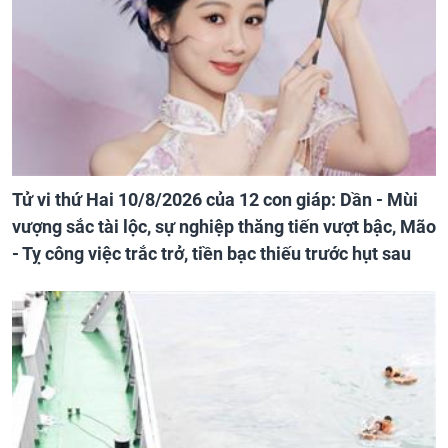
Tử vi thứ Hai 10/8/2026 của 12 con giáp: Dần - Mùi
vượng sắc tài lộc, sự nghiệp thăng tiến vượt bậc, Mão
- Tỵ công việc trắc trở, tiền bạc thiếu trước hụt sau