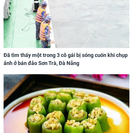
Đã tìm thấy một trong 3 cô gái bị sóng cuốn khi chụp
ảnh ở bán đảo Sơn Trà, Đà Nẵng