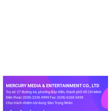
MERCURY MEDIA & ENTERTAINMENT CO., LTD
Trụ sở: 27 đường A4, phường Bảy Hiền, thành phố Hồ Chí Minh
Điện thoại: (028)-2236.9999 Fax: (028)-6268.0458
Chịu trách nhiệm nội dung: Đào Trọng Nhân