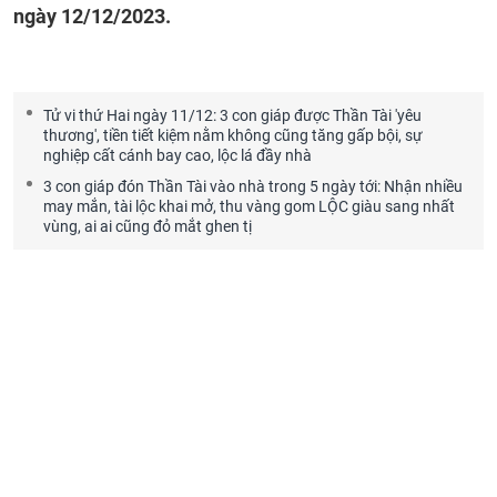
ngày 12/12/2023.
Tử vi thứ Hai ngày 11/12: 3 con giáp được Thần Tài 'yêu
thương', tiền tiết kiệm nằm không cũng tăng gấp bội, sự
nghiệp cất cánh bay cao, lộc lá đầy nhà
3 con giáp đón Thần Tài vào nhà trong 5 ngày tới: Nhận nhiều
may mắn, tài lộc khai mở, thu vàng gom LỘC giàu sang nhất
vùng, ai ai cũng đỏ mắt ghen tị