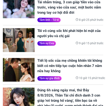
Tài nhắm trúng, 3 con giáp 'tiền vào cửa
trước, vàng vào cửa sau', một bước nắm
trong tay cơ hội đổi đời
8 giờ 25 phút trước
Tâm linh - Tử vi
Tôi vô cùng sốc khi phát hiện bí mật của
người yêu và chị gái
9 giờ 15 phút trước
Tâm sự Eva
Tiết lộ sốc của mẹ chồng khiến tôi không
biết có nên tiếp tục cuộc hôn nhân 7 năm
nữa hay không
10 giờ 15 phút trước
Tâm sự gia đình
Đúng 6h sáng ngày mai, thứ Bảy
8/8/2026, Thần Tài chỉ đích danh 3 con
giáp 'rơi trúng hố vàng', tiền bạc ùa về
nhà 'như lũ cuốn', vươn mình thành đại gia