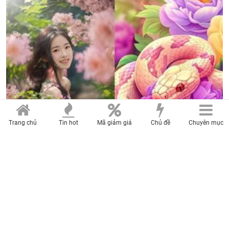
Trang chủ
Tin hot
Mã giảm giá
Chủ đề
Chuyên mục
Trong 5 ngày liên tiếp (6/8 - 10/8/2026), 3 con giáp
két đầy vàng bạc, tiền tài tiêu thả ga, một bước thành
Đại Gia, không giàu sang cũng Phú Quý