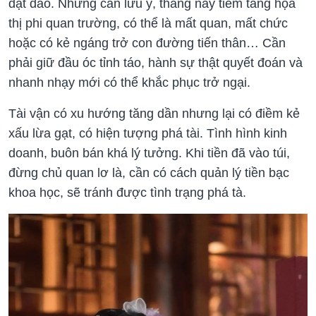
dạt dào. Nhưng cần lưu ý, tháng này tiềm tàng họa
thị phi quan trường, có thể là mất quan, mất chức
hoặc có kẻ ngáng trở con đường tiến thân… Cần
phải giữ đầu óc tỉnh táo, hành sự thật quyết đoán và
nhanh nhạy mới có thể khắc phục trở ngại.
Tài vận có xu hướng tăng dần nhưng lại có điềm kẻ
xấu lừa gạt, có hiện tượng phá tài. Tình hình kinh
doanh, buôn bán khá lý tưởng. Khi tiền đã vào túi,
đừng chủ quan lơ là, cần có cách quản lý tiền bạc
khoa học, sẽ tránh được tình trạng phá tà.