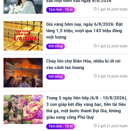
sau một đêm sau ngày 6/8/2026
1 giờ 46 phút trước
Tâm linh - Tử vi
Giá vàng hôm nay, ngày 6/8/2026: Bật
tăng 1,5 triệu, vượt qua 143 triệu đồng
một lượng
1 giờ 52 phút trước
Đời sống
Cháy lớn chợ Biên Hòa, nhiều ki-ốt rơi
vào cảnh tan hoang
2 giờ 16 phút trước
Đời sống
Trong 5 ngày liên tiếp (6/8 - 10/8/2026),
3 con giáp két đầy vàng bạc, tiền tài tiêu
thả ga, một bước thành Đại Gia, không
giàu sang cũng Phú Quý
2 giờ 31 phút trước
Tâm linh - Tử vi