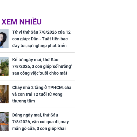
 XEM NHIỀU
Tử vi thứ Sáu 7/8/2026 của 12
con giáp: Dần - Tuất tiền bạc
đầy túi, sự nghiệp phát triển
hưng thịnh, Mão - Thân tài lộc
ảm đạm, mọi sự khó thành công
Kể từ ngày mai, thứ Sáu
mỹ mãn
7/8/2026, 3 con giáp 'số hưởng'
sau công việc 'xuôi chèo mát
mái', tiền tài 'thu về như nước',
tình duyên viên mãn
Cháy nhà 2 tầng ở TPHCM, cha
và con trai 12 tuổi tử vong
thương tâm
Đúng ngày mai, thứ Sáu
7/8/2026, vận xui qua đi, may
mắn gõ cửa, 3 con giáp khai
thông vận mệnh, tiền nhiều vô