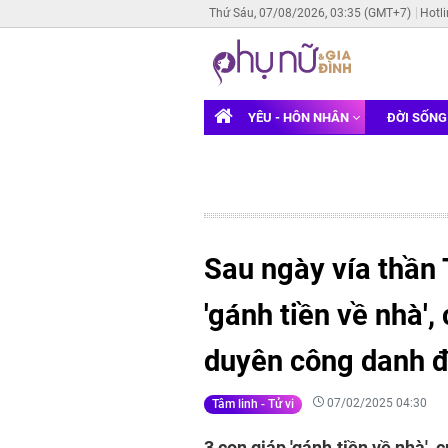
Thứ Sáu, 07/08/2026, 03:35 (GMT+7)
Hotl
YÊU - HÔN NHÂN
ĐỜI SỐN
Sau ngày vía thần 
'gánh tiền về nhà'
duyên công danh 
07/02/2025 04:30
Tâm linh - Tử vi
3 con giáp 'gánh tiền về nhà'