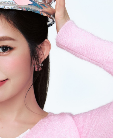
Chân du
viên Hoa
ứng ngượ
nghèo