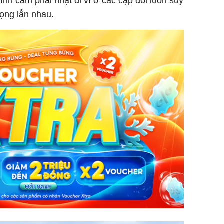
ình cảm phai nhạt đi vì ở các cặp đôi luôn suy
rọng lẫn nhau.