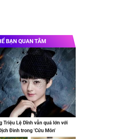
HỂ BẠN QUAN TÂM
g Triệu Lệ Dĩnh vẫn quá lớn với
ịch Đình trong 'Cửu Môn'