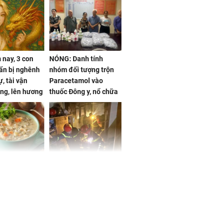
nay, 3 con
NÓNG: Danh tính
ẩn bị nghênh
nhóm đối tượng trộn
, tài vận
Paracetamol vào
ng, lên hương
thuốc Đông y, nổ chữa
g hóa Phượng,
bách bệnh
 may mắn về
ức khỏe và
Cháy nhà 2 tầng ở
 dụng đúng
TPHCM, cha và con
 hạt bình dân
trai 12 tuổi tử vong
thương tâm