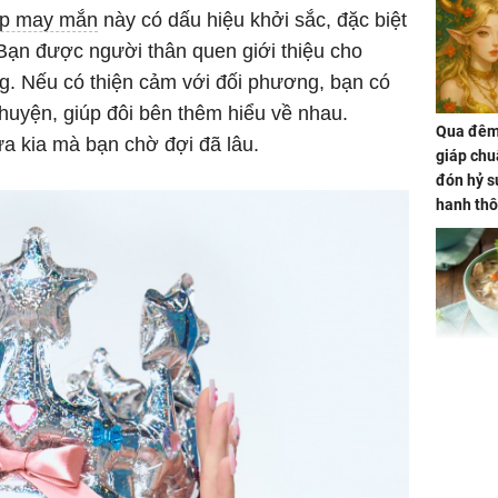
áp may mắn
này có dấu hiệu khởi sắc, đặc biệt
Bạn được người thân quen giới thiệu cho
g. Nếu có thiện cảm với đối phương, bạn có
chuyện, giúp đôi bên thêm hiểu về nhau.
Qua đêm 
a kia mà bạn chờ đợi đã lâu.
giáp chu
đón hỷ sự
hanh thô
hóa Rồn
gom hết
nhà
Giá trị s
cách sử
của loại