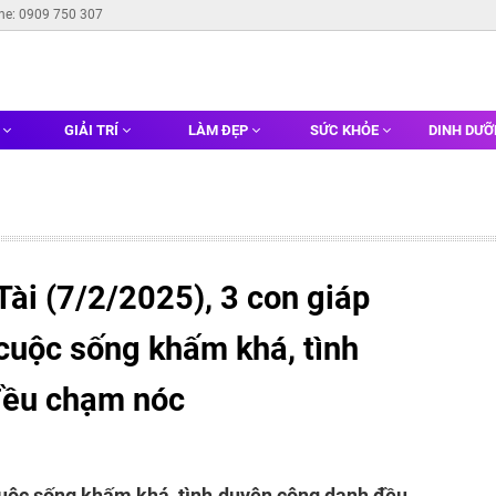
ine: 0909 750 307
G
GIẢI TRÍ
LÀM ĐẸP
SỨC KHỎE
DINH DƯ
Tài (7/2/2025), 3 con giáp
, cuộc sống khấm khá, tình
đều chạm nóc
, cuộc sống khấm khá, tình duyên công danh đều