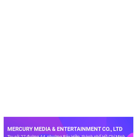
MERCURY MEDIA & ENTERTAINMENT CO., LTD
Trụ sở: 27 đường A4, phường Bảy Hiền, thành phố Hồ Chí Minh