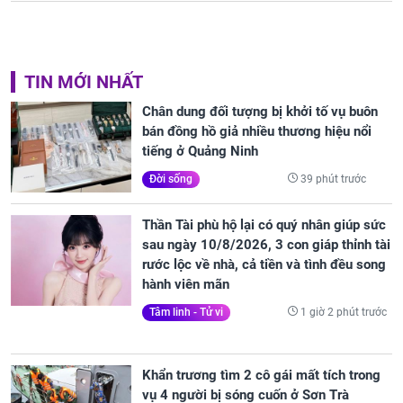
TIN MỚI NHẤT
Chân dung đối tượng bị khởi tố vụ buôn
bán đồng hồ giả nhiều thương hiệu nổi
tiếng ở Quảng Ninh
39 phút trước
Đời sống
Thần Tài phù hộ lại có quý nhân giúp sức
sau ngày 10/8/2026, 3 con giáp thỉnh tài
rước lộc về nhà, cả tiền và tình đều song
hành viên mãn
1 giờ 2 phút trước
Tâm linh - Tử vi
Khẩn trương tìm 2 cô gái mất tích trong
vụ 4 người bị sóng cuốn ở Sơn Trà