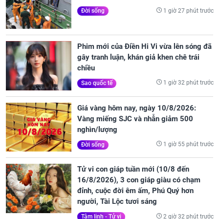
1 giờ 27 phút trước
Đời sống
Phim mới của Điền Hi Vi vừa lên sóng đã
gây tranh luận, khán giả khen chê trái
chiều
1 giờ 32 phút trước
Sao quốc tế
Giá vàng hôm nay, ngày 10/8/2026:
Vàng miếng SJC và nhẫn giảm 500
nghìn/lượng
1 giờ 55 phút trước
Đời sống
Tử vi con giáp tuần mới (10/8 đến
16/8/2026), 3 con giáp giàu có chạm
đỉnh, cuộc đời êm ấm, Phú Quý hơn
người, Tài Lộc tươi sáng
2 giờ 32 phút trước
Tâm linh - Tử vi