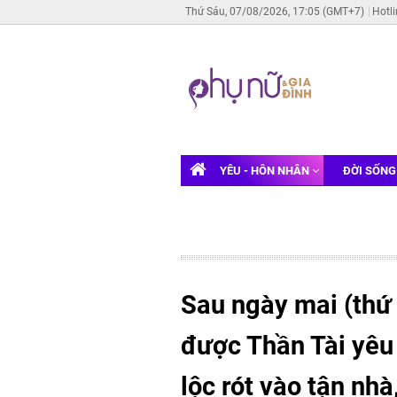
Thứ Sáu, 07/08/2026, 17:05 (GMT+7)
Hotl
YÊU - HÔN NHÂN
ĐỜI SỐN
Sau ngày mai (thứ
được Thần Tài yêu 
lộc rót vào tận nhà