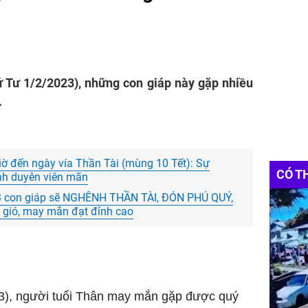
hứ Tư 1/2/2023), những con giáp này gặp nhiều
.
giờ đến ngày vía Thần Tài (mùng 10 Tết): Sự
CÓ T
tình duyên viên mãn
3 con giáp sẽ NGHÊNH THẦN TÀI, ĐÓN PHÚ QUÝ,
p gió, may mắn đạt đỉnh cao
3), người tuổi Thân may mắn gặp được quý