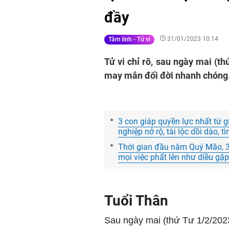
đầy
31/01/2023 10:14
Tâm linh - Tử vi
Tử vi chỉ rõ, sau ngày mai (t
may mắn đổi đời nhanh chóng
3 con giáp quyền lực nhất từ 
nghiệp nở rộ, tài lộc dồi dào, 
Thời gian đầu năm Quý Mão, 
mọi việc phất lên như diều gặ
Tuổi Thân
Sau ngày mai (thứ Tư 1/2/202