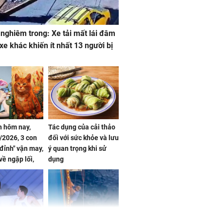
 nghiêm trong: Xe tải mất lái đâm
 xe khác khiến ít nhất 13 người bị
 hôm nay,
Tác dụng của cải thảo
/2026, 3 con
đối với sức khỏe và lưu
 đỉnh" vận may,
ý quan trọng khi sử
về ngập lối,
dụng
ấm no, tình
n mãn