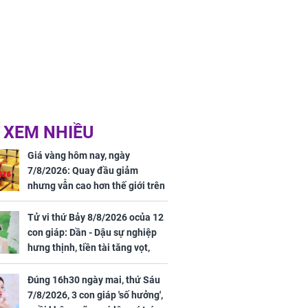
 XEM NHIỀU
Giá vàng hôm nay, ngày
7/8/2026: Quay đầu giảm
nhưng vẫn cao hơn thế giới trên
7 triệu đồng
Tử vi thứ Bảy 8/8/2026 ocủa 12
con giáp: Dần - Dậu sự nghiệp
hưng thịnh, tiền tài tăng vọt,
Mão - Thân công việc bất trắc,
tiền mất tật mang
Đúng 16h30 ngày mai, thứ Sáu
7/8/2026, 3 con giáp 'số hưởng',