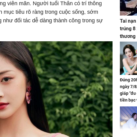
g viên mãn. Người tuổi Thân có trí thông
nh mục tiêu rõ ràng trong cuộc sống, sớm
 như đối tác dễ dàng thành công trong sự
Tai nạn
trúng 8
thương
Đúng 20h
ngày 7/8
giáp "đu
tiền bạc 
đón lộc 
tiền viê