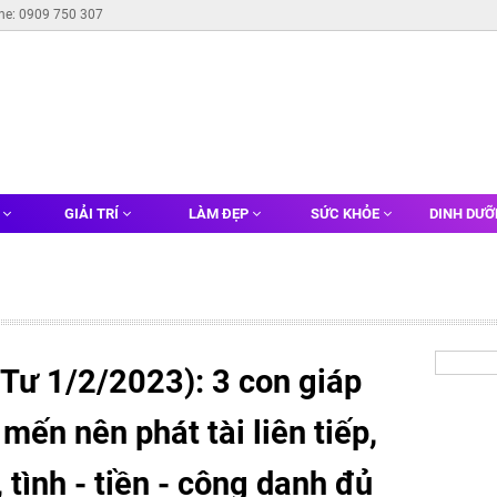
ine: 0909 750 307
G
GIẢI TRÍ
LÀM ĐẸP
SỨC KHỎE
DINH DƯ
 Tư 1/2/2023): 3 con giáp
mến nên phát tài liên tiếp,
, tình - tiền - công danh đủ