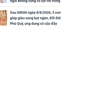
ngồi không cũng có lộc rơi trúng
đầu, vừa tránh được họa vừa có
tiền vàng
Sau 00h00 ngày 8/8/2026, 3 con
giáp giàu sang bạt ngàn, đổi đời
Phú Quý, ung dung có của đầy
nhà, ngày càng hưng thịnh sung
túc