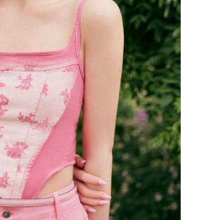
Phát hiệ
chuyện t
tôi đòi 
sững sờ 
tôi buôn
Lý Liên K
sau tin đ
cởi áo c
khỏe