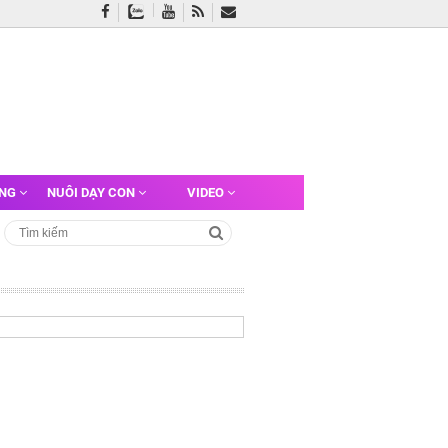
ỠNG
NUÔI DẠY CON
VIDEO