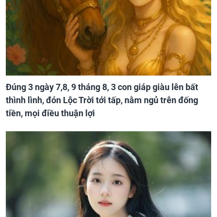
Đúng 3 ngày 7,8, 9 tháng 8, 3 con giáp giàu lên bất
thình lình, đón Lộc Trời tới tấp, nằm ngủ trên đống
tiền, mọi điều thuận lợi