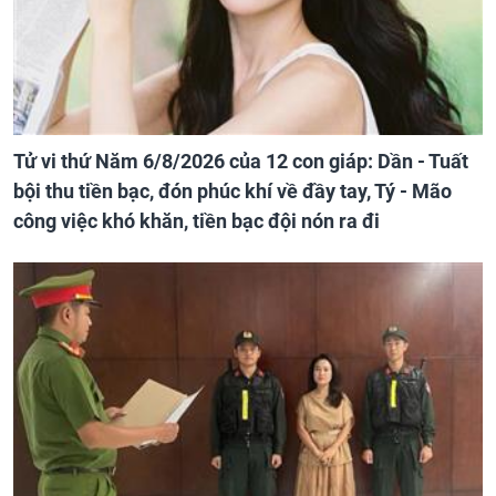
Tử vi thứ Năm 6/8/2026 của 12 con giáp: Dần - Tuất
bội thu tiền bạc, đón phúc khí về đầy tay, Tý - Mão
công việc khó khăn, tiền bạc đội nón ra đi