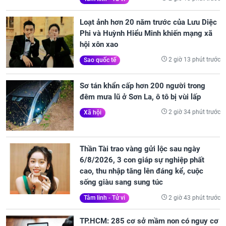
Loạt ảnh hơn 20 năm trước của Lưu Diệc
Phi và Huỳnh Hiểu Minh khiến mạng xã
hội xôn xao
2 giờ 13 phút trước
Sao quốc tế
Sơ tán khẩn cấp hơn 200 người trong
đêm mưa lũ ở Sơn La, ô tô bị vùi lấp
2 giờ 34 phút trước
Xã hội
Thần Tài trao vàng gửi lộc sau ngày
6/8/2026, 3 con giáp sự nghiệp phất
cao, thu nhập tăng lên đáng kể, cuộc
sống giàu sang sung túc
2 giờ 43 phút trước
Tâm linh - Tử vi
TP.HCM: 285 cơ sở mầm non có nguy cơ