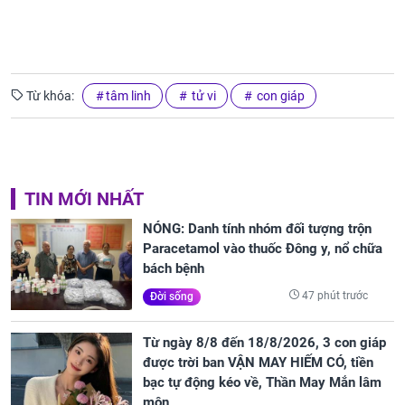
Từ khóa:
tâm linh
tử vi
con giáp
TIN MỚI NHẤT
NÓNG: Danh tính nhóm đối tượng trộn
Paracetamol vào thuốc Đông y, nổ chữa
bách bệnh
47 phút trước
Đời sống
Từ ngày 8/8 đến 18/8/2026, 3 con giáp
được trời ban VẬN MAY HIẾM CÓ, tiền
bạc tự động kéo về, Thần May Mắn lâm
môn