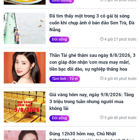
3 giờ 58 phút trước
Dinh dưỡng
Đã tìm thấy một trong 3 cô gái bị sóng
cuốn khi chụp ảnh ở bán đảo Sơn Trà, Đà
Nẵng
4 giờ 27 phút trước
Đời sống
Thần Tài ghé thăm sau ngày 8/8/2026, 3
con giáp đón nhận 'cơn mưa may mắn',
tiền bạc dồi dào, sự nghiệp thăng hoa
4 giờ 45 phút trước
Tâm linh - Tử vi
Giá vàng hôm nay, ngày 9/8/2026: Tăng
3 triệu trong tuần nhưng người mua
không lãi
5 giờ 40 phút trước
Đời sống
Đúng 12h30 hôm nay, Chủ Nhật