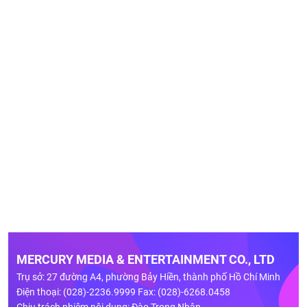
MERCURY MEDIA & ENTERTAINMENT CO., LTD
Trụ sở: 27 đường A4, phường Bảy Hiền, thành phố Hồ Chí Minh
Điện thoại: (028)-2236.9999 Fax: (028)-6268.0458
Chịu trách nhiệm nội dung: Đào Trọng Nhân