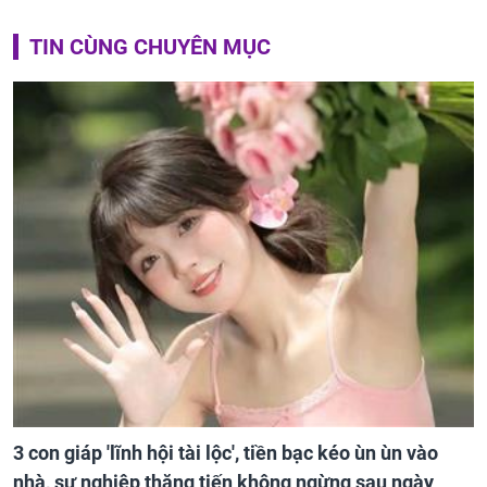
TIN CÙNG CHUYÊN MỤC
3 con giáp 'lĩnh hội tài lộc', tiền bạc kéo ùn ùn vào
nhà, sự nghiệp thăng tiến không ngừng sau ngày