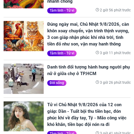
nhanh chóng
2 giờ 56 phút trước
Tâm linh - Tử vi
Đúng ngày mai, Chủ Nhật 9/8/2026, càn
khôn xoay chuyển, vận trình thịnh vượng,
3 con giáp nhận phúc khí nhà trời, tình
tiền đỏ như son, vận may hanh thông
3 giờ 11 phút trước
Tâm linh - Tử vi
Danh tính đối tượng hành hung người phụ
nữ ở giữa chợ ở TP.HCM
3 giờ 26 phút trước
Đời sống
Tử vi Chủ Nhật 9/8/2026 của 12 con
giáp: Dần - Tuất bội thu tiền bạc, đón
phúc khí về đầy tay, Tý - Mão công việc
khó khăn, tiền bạc đội nón ra đi
3 giờ 41 phút trước
Tâm linh - Tử vi