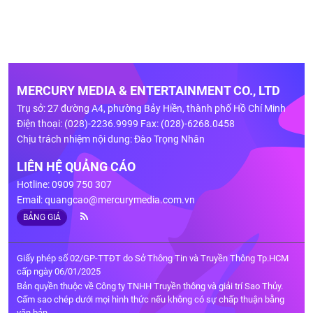
MERCURY MEDIA & ENTERTAINMENT CO., LTD
Trụ sở: 27 đường A4, phường Bảy Hiền, thành phố Hồ Chí Minh
Điện thoại: (028)-2236.9999 Fax: (028)-6268.0458
Chịu trách nhiệm nội dung: Đào Trọng Nhân
LIÊN HỆ QUẢNG CÁO
Hotline: 0909 750 307
Email:
quangcao@mercurymedia.com.vn
BẢNG GIÁ
Giấy phép số 02/GP-TTĐT do Sở Thông Tin và Truyền Thông Tp.HCM
cấp ngày 06/01/2025
Bản quyền thuộc về Công ty TNHH Truyền thông và giải trí Sao Thủy.
Cấm sao chép dưới mọi hình thức nếu không có sự chấp thuận bằng
văn bản.