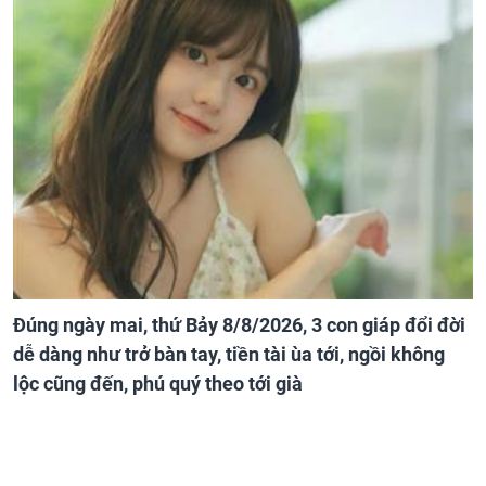
Đúng ngày mai, thứ Bảy 8/8/2026, 3 con giáp đổi đời
dễ dàng như trở bàn tay, tiền tài ùa tới, ngồi không
lộc cũng đến, phú quý theo tới già