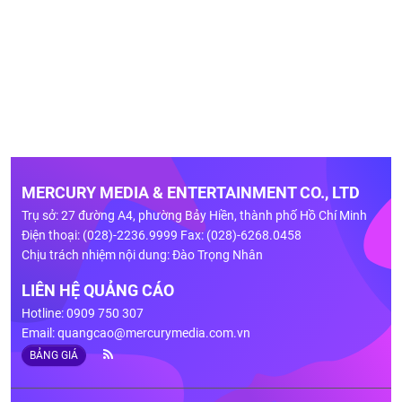
MERCURY MEDIA & ENTERTAINMENT CO., LTD
Trụ sở: 27 đường A4, phường Bảy Hiền, thành phố Hồ Chí Minh
Điện thoại: (028)-2236.9999 Fax: (028)-6268.0458
Chịu trách nhiệm nội dung: Đào Trọng Nhân
LIÊN HỆ QUẢNG CÁO
Hotline: 0909 750 307
Email:
quangcao@mercurymedia.com.vn
BẢNG GIÁ