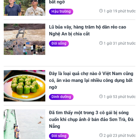
bất ngờ
1 giờ 19 phút trước
Hậu trường
Lũ bủa vây, hàng trăm hộ dân rẻo cao
Nghệ An bị chia cắt
1 giờ 31 phút trước
Đời sống
Đây là loại quả chợ nào ở Việt Nam cũng
có, ăn vào mang lại nhiều công dụng bất
ngờ
1 giờ 53 phút trước
Dinh dưỡng
Đã tìm thấy một trong 3 cô gái bị sóng
cuốn khi chụp ảnh ở bán đảo Sơn Trà, Đà
Nẵng
2 giờ 23 phút trước
Đời sống