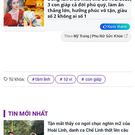
3 con giáp cả đời phú quý, làm ăn
thắng lớn, hưởng phúc vô tận, giàu
số 2 không ai số 1
Xem thêm
Theo
Mỹ Trang | Phụ Nữ Sức Khỏe
Từ khóa:
tâm linh
tử vi
con giáp
TIN MỚI NHẤT
Tận mắt thấy cơ ngơi chục nghìn m2 của
Hoài Linh, danh ca Chế Linh thốt lên câu