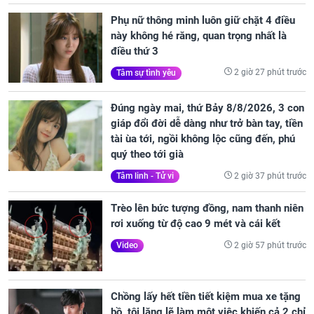
Phụ nữ thông minh luôn giữ chặt 4 điều
này không hé răng, quan trọng nhất là
điều thứ 3
2 giờ 27 phút trước
Tâm sự tình yêu
Đúng ngày mai, thứ Bảy 8/8/2026, 3 con
giáp đổi đời dễ dàng như trở bàn tay, tiền
tài ùa tới, ngồi không lộc cũng đến, phú
quý theo tới già
2 giờ 37 phút trước
Tâm linh - Tử vi
Trèo lên bức tượng đồng, nam thanh niên
rơi xuống từ độ cao 9 mét và cái kết
2 giờ 57 phút trước
Video
Chồng lấy hết tiền tiết kiệm mua xe tặng
bồ, tôi lặng lẽ làm một việc khiến cả 2 chỉ