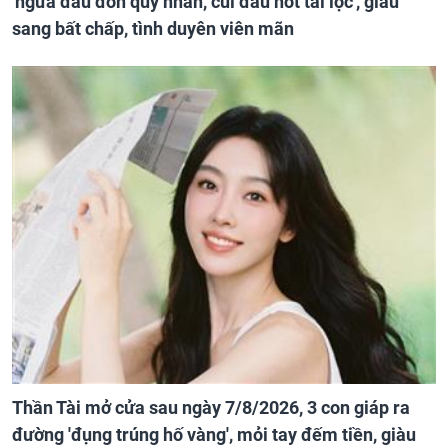
'ngửa đầu đón quý nhân, cúi đầu hốt tài lộc', giàu
sang bất chấp, tình duyên viên mãn
Thần Tài mở cửa sau ngày 7/8/2026, 3 con giáp ra
đường 'đụng trúng hố vàng', mỏi tay đếm tiền, giàu