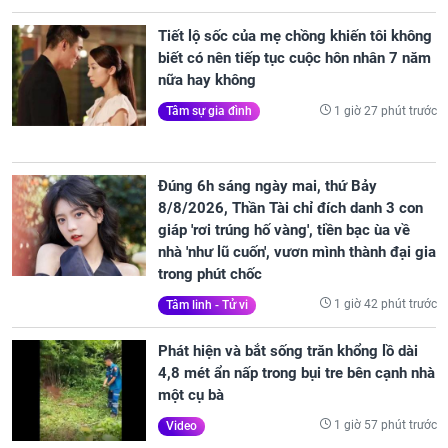
Tiết lộ sốc của mẹ chồng khiến tôi không
biết có nên tiếp tục cuộc hôn nhân 7 năm
nữa hay không
1 giờ 27 phút trước
Tâm sự gia đình
Đúng 6h sáng ngày mai, thứ Bảy
8/8/2026, Thần Tài chỉ đích danh 3 con
giáp 'rơi trúng hố vàng', tiền bạc ùa về
nhà 'như lũ cuốn', vươn mình thành đại gia
trong phút chốc
1 giờ 42 phút trước
Tâm linh - Tử vi
Phát hiện và bắt sống trăn khổng lồ dài
4,8 mét ẩn nấp trong bụi tre bên cạnh nhà
một cụ bà
1 giờ 57 phút trước
Video