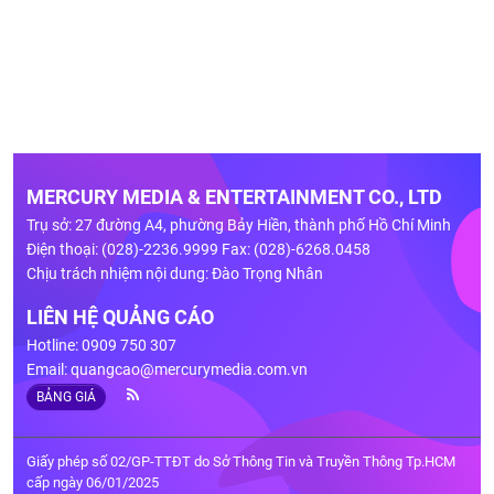
MERCURY MEDIA & ENTERTAINMENT CO., LTD
Trụ sở: 27 đường A4, phường Bảy Hiền, thành phố Hồ Chí Minh
Điện thoại: (028)-2236.9999 Fax: (028)-6268.0458
Chịu trách nhiệm nội dung: Đào Trọng Nhân
LIÊN HỆ QUẢNG CÁO
Hotline: 0909 750 307
Email:
quangcao@mercurymedia.com.vn
BẢNG GIÁ
Giấy phép số 02/GP-TTĐT do Sở Thông Tin và Truyền Thông Tp.HCM
cấp ngày 06/01/2025