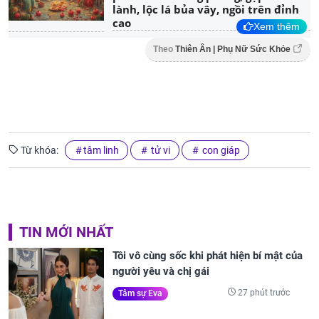
lành, lộc lá bủa vây, ngồi trên đỉnh
cao
Xem thêm
Theo
Thiên Ân | Phụ Nữ Sức Khỏe
Từ khóa:
tâm linh
tử vi
con giáp
TIN MỚI NHẤT
Tôi vô cùng sốc khi phát hiện bí mật của
người yêu và chị gái
27 phút trước
Tâm sự Eva