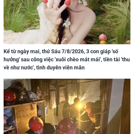
Kể từ ngày mai, thứ Sáu 7/8/2026, 3 con giáp 'số
hưởng' sau công việc 'xuôi chèo mát mái', tiền tài 'thu
về như nước', tình duyên viên mãn