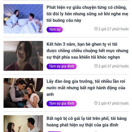
Phát hiện vợ giấu chuyện từng có chồng,
tôi đòi ly hôn nhưng sững sờ khi nghe mẹ
tôi buông câu này
2 giờ 27 phút trước
Tâm sự
Kết hôn 3 năm, bạn bè ghen tỵ vì tôi
được chồng chiều chuộng hết mực nhưng
sự thật phía sau khiến tôi khóc nghẹn
2 giờ 37 phút trước
Tâm sự gia đình
Lấy đàn ông gia trưởng, tôi nhiều lần rơi
nước mắt nhưng bất ngờ hành động của
anh
2 giờ 47 phút trước
Tâm sự gia đình
Bất ngờ bị cô gái lạ tát trên phố, tôi bàng
hoàng phát hiện sự thật của gia đình