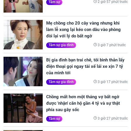
2 giờ 57 phút trước
Tâm sự
Mẹ chồng cho 20 cây vàng nhưng khi
làm lễ xong lại kéo con dâu vào phòng
đòi lại với lý do bất ngờ
3 giờ 7 phút trước
Tâm sự gia đình
Bị gia đình bạn trai chê, tôi bình thản lấy
điện thoại gọi ngay tài xế lái xe xịn 7 tỷ
của mình tới
3 giờ 17 phút trước
Tâm sự gia đình
Chồng mất hơn một tháng vợ bất ngờ
được 'nhận' căn hộ gần 4 tỷ và sự thật
phía sau gây sốc
3 giờ 27 phút trước
Tâm sự