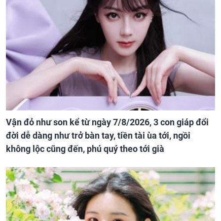
Vận đỏ như son kể từ ngày 7/8/2026, 3 con giáp đổi
đời dễ dàng như trở bàn tay, tiền tài ùa tới, ngồi
không lộc cũng đến, phú quý theo tới già