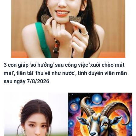
3 con giáp 'số hưởng' sau công việc 'xuôi chèo mát
mái', tiền tài 'thu về như nước', tình duyên viên mãn
sau ngày 7/8/2026