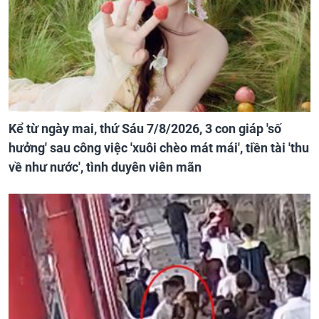
Kể từ ngày mai, thứ Sáu 7/8/2026, 3 con giáp 'số
hưởng' sau công việc 'xuôi chèo mát mái', tiền tài 'thu
về như nước', tình duyên viên mãn