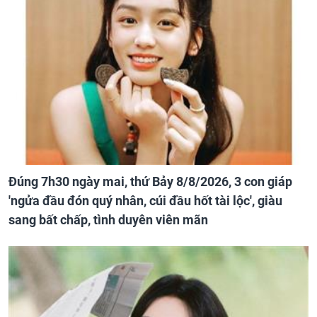
Đúng 7h30 ngày mai, thứ Bảy 8/8/2026, 3 con giáp
'ngửa đầu đón quý nhân, cúi đầu hốt tài lộc', giàu
sang bất chấp, tình duyên viên mãn