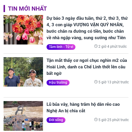
TIN MỚI NHẤT
Dự báo 3 ngày đầu tuần, thứ 2, thứ 3, thứ
4, 3 con giáp VƯỢNG VẬN QUÝ NHÂN,
bước chân ra đường có tiền, bước chân
về nhà ngập vàng, sung sướng như Tiên
2 giờ 4 phút trước
Tâm linh - Tử vi
Tận mắt thấy cơ ngơi chục nghìn m2 của
Hoài Linh, danh ca Chế Linh thốt lên câu
bất ngờ
5 giờ 13 phút trước
Hậu trường
Lũ bủa vây, hàng trăm hộ dân rẻo cao
Nghệ An bị chia cắt
5 giờ 25 phút trước
Đời sống