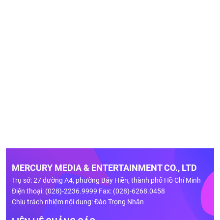
MERCURY MEDIA & ENTERTAINMENT CO., LTD
Trụ sở: 27 đường A4, phường Bảy Hiền, thành phố Hồ Chí Minh
Điện thoại: (028)-2236.9999 Fax: (028)-6268.0458
Chịu trách nhiệm nội dung: Đào Trọng Nhân