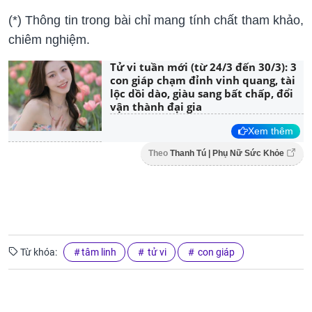
(*) Thông tin trong bài chỉ mang tính chất tham khảo,
chiêm nghiệm.
Tử vi tuần mới (từ 24/3 đến 30/3): 3
con giáp chạm đỉnh vinh quang, tài
lộc dồi dào, giàu sang bất chấp, đổi
vận thành đại gia
Xem thêm
Theo
Thanh Tú | Phụ Nữ Sức Khỏe
Từ khóa:
tâm linh
tử vi
con giáp