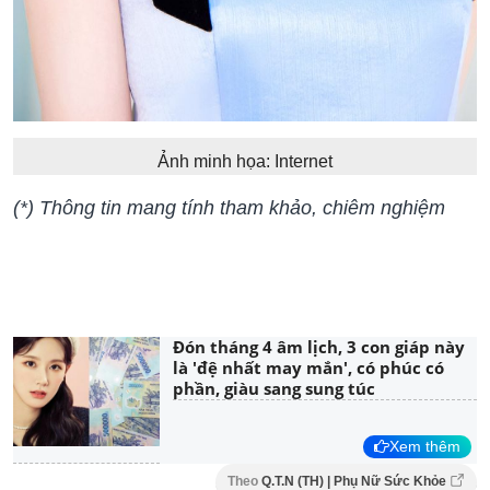
Ảnh minh họa: Internet
(*) Thông tin mang tính tham khảo, chiêm nghiệm
Đón tháng 4 âm lịch, 3 con giáp này
là 'đệ nhất may mắn', có phúc có
phần, giàu sang sung túc
Xem thêm
Theo
Q.T.N (TH) | Phụ Nữ Sức Khỏe