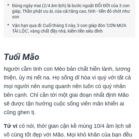
Đúng ngày mai (2/4 âm lịch) là bước ngoặt ĐỔI ĐỜI của 3 con
giáp, Thần phật ưu ái, của cải tăng cao, tình - tiền đỏ chót như
son
Vận hạn qua đi: Cuối tháng 5 này, 3 con giáp đón 'CƠN MƯA
TÀI LỘC', vàng chất đầy nhà, kiếm tiền siêu đỉnh
Tuổi Mão
Người cầm tinh con Mèo bản chất hiền lành, lương
thiện, ủy mị nết na. Họ sống dĩ hòa vi quý với tất cả
mọi người nên xung quanh nên luôn có quý nhân
bên cạnh. Chỉ cần tới một giai đoạn nhất định Mão
sẽ được tận hưởng cuộc sống viên mãn khiến ai
cũng ghen tị.
Tử vi
có nói, thời gian cận kề mùng 10/4 âm lịch sẽ
vô cùng tốt đẹp với Mão. Mọi khó khăn của bạn đều