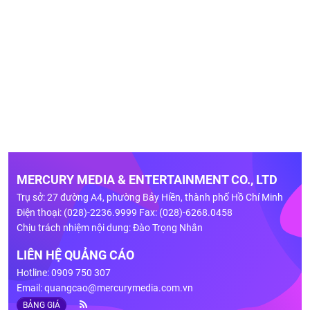
MERCURY MEDIA & ENTERTAINMENT CO., LTD
Trụ sở: 27 đường A4, phường Bảy Hiền, thành phố Hồ Chí Minh
Điện thoại: (028)-2236.9999 Fax: (028)-6268.0458
Chịu trách nhiệm nội dung: Đào Trọng Nhân
LIÊN HỆ QUẢNG CÁO
Hotline: 0909 750 307
Email:
quangcao@mercurymedia.com.vn
BẢNG GIÁ