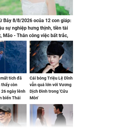
hứ Bảy 8/8/2026 ocủa 12 con giáp:
ậu sự nghiệp hưng thịnh, tiền tài
t, Mão - Thân công việc bất trắc,
t tật mang
mất tích đã
Cái bóng Triệu Lệ Dĩnh
 thấy còn
vẫn quá lớn với Vương
 26 ngày lênh
Dịch Đình trong 'Cửu
n biển Thái
Môn'
ơng