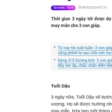
08/05/2024 07:13
Tâm linh - Tử vi
Thời gian 3 ngày tới được dự
may mắn cho 3 con giáp.
Từ nay tới cuối tuần: 3 con giáp
càng phình to sau mỗi cơn mưa
Sáng 2/5 Dương lịch: 3 con gi
đầy ăm ắp, chắc chắn đếm tiề
Tuổi Dậu
3 ngày nữa, Tuổi Dậu sẽ bước
vượng. Họ sẽ được hưởng nhữn
may mắn, hứa hẹn một tháng đầ