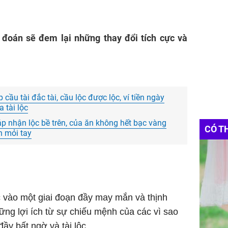
 đoán sẽ đem lại những thay đổi tích cực và
 cầu tài đắc tài, cầu lộc được lộc, ví tiền ngày
 tài lộc
áp nhận lộc bề trên, của ăn không hết bạc vàng
CÓ T
n mỏi tay
 vào một giai đoạn đầy may mắn và thịnh
g lợi ích từ sự chiếu mệnh của các vì sao
y bất ngờ và tài lộc.