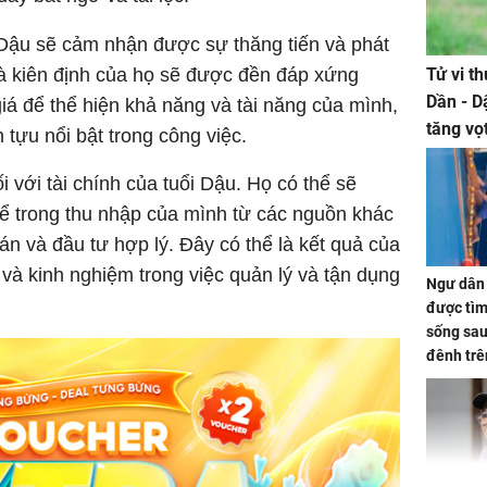
 Dậu sẽ cảm nhận được sự thăng tiến và phát
à kiên định của họ sẽ được đền đáp xứng
Tử vi t
Dần - D
á để thể hiện khả năng và tài năng của mình,
tăng vọ
tựu nổi bật trong công việc.
tiền mấ
i với tài chính của tuổi Dậu. Họ có thể sẽ
kể trong thu nhập của mình từ các nguồn khác
án và đầu tư hợp lý. Đây có thể là kết quả của
c và kinh nghiệm trong việc quản lý và tận dụng
Ngư dân 
được tìm
sống sau
đênh trê
Bình Dư