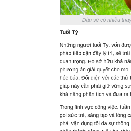
Dậu sẽ có nhiều thay
Tuổi Tý
Những người tuổi Tý, vốn đượ
pháp tiếp cận đầy lý trí, sẽ t
quan trọng. Họ sở hữu khả năn
phương án giải quyết cho mọi r
hóc búa. Đối diện với các thử
giáp này cần phải giữ vững sự 
khả năng phân tích và đưa ra 
Trong lĩnh vực công việc, tuầ
gọi sức trẻ, sáng tạo và lòng
phải vận dụng tối đa sự thông