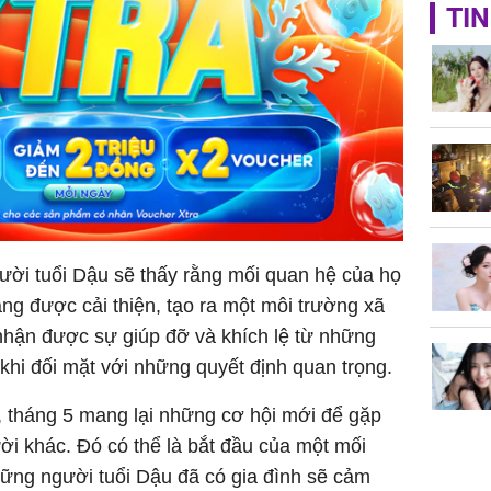
TIN
Lý Liên K
sau tin đ
cởi áo c
khỏe
Vì sao T
không đ
ười tuổi Dậu sẽ thấy rằng mối quan hệ của họ
Châu Tin
àng được cải thiện, tạo ra một môi trường xã
Nhiệt Ba
nhận được sự giúp đỡ và khích lệ từ những
phim?
 khi đối mặt với những quyết định quan trọng.
, tháng 5 mang lại những cơ hội mới để gặp
ười khác. Đó có thể là bắt đầu của một mối
hững người tuổi Dậu đã có gia đình sẽ cảm