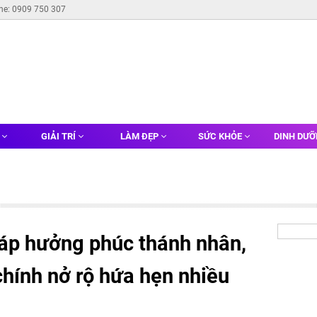
ine: 0909 750 307
G
GIẢI TRÍ
LÀM ĐẸP
SỨC KHỎE
DINH DƯ
iáp hưởng phúc thánh nhân,
 chính nở rộ hứa hẹn nhiều