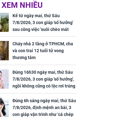
 XEM NHIỀU
iệt lên tiếng
Cô gái bị ép đi xem
ồn thay tim,
mắt, nhưng vừa thấy
Kể từ ngày mai, thứ Sáu
hứng minh sức
đối tượng mai mối thì
7/8/2026, 3 con giáp 'số hưởng'
đỏ mặt ‘đứng hình’
sau công việc 'xuôi chèo mát
mái', tiền tài 'thu về như nước',
tình duyên viên mãn
Cháy nhà 2 tầng ở TPHCM, cha
và con trai 12 tuổi tử vong
thương tâm
rương Tiểu Phỉ
Đúng 16h30 ngày mai, thứ Sáu
ồng hành cùng
7/8/2026, 3 con giáp 'số hưởng',
h Trì, Địch Lệ
ngồi không cũng có lộc rơi trúng
 quảng bá
đầu, vừa tránh được họa vừa có
tiền vàng
Đúng 6h sáng ngày mai, thứ Sáu
7/8/2026, định mệnh an bài, 3
con giáp vận trình như 'cá chép
hóa rồng', giàu có lên bất chấp,
số đỏ chót như son