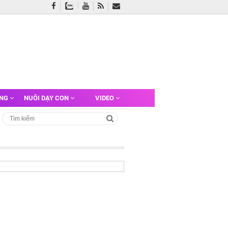
ỠNG
NUÔI DẠY CON
VIDEO