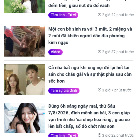
đếm tiền, giàu nứt đố đổ vách
2 giờ 22 phút trước
Tâm linh - Tử vi
Một con bê sinh ra với 3 mắt, 2 miệng và
2 mũi đã khiến người dân địa phương
kinh ngạc
2 giờ 37 phút trước
Video
Cả nhà bất ngờ khi ông nội để lại hết tài
sản cho cháu gái và sự thật phía sau còn
sốc hơn
3 giờ 7 phút trước
Tâm sự gia đình
Đúng 6h sáng ngày mai, thứ Sáu
7/8/2026, định mệnh an bài, 3 con giáp
vận trình như 'cá chép hóa rồng', giàu có
lên bất chấp, số đỏ chót như son
3 giờ 22 phút trước
Tâm linh - Tử vi