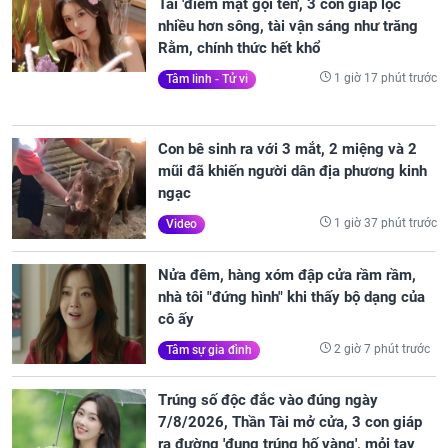
Tài 'điểm mặt gọi tên', 3 con giáp lộc
nhiều hơn sông, tài vận sáng như trăng
Rằm, chính thức hết khổ
1 giờ 17 phút trước
Tâm linh - Tử vi
Con bê sinh ra với 3 mắt, 2 miệng và 2
mũi đã khiến người dân địa phương kinh
ngạc
1 giờ 37 phút trước
Video
Nửa đêm, hàng xóm đập cửa rầm rầm,
nhà tôi "đứng hình" khi thấy bộ dạng của
cô ấy
2 giờ 7 phút trước
Tâm sự gia đình
Trúng số độc đắc vào đúng ngày
7/8/2026, Thần Tài mở cửa, 3 con giáp
ra đường 'đụng trúng hố vàng', mỏi tay