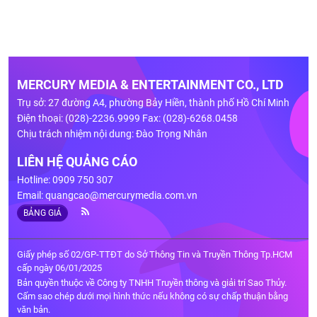
MERCURY MEDIA & ENTERTAINMENT CO., LTD
Trụ sở: 27 đường A4, phường Bảy Hiền, thành phố Hồ Chí Minh
Điện thoại: (028)-2236.9999 Fax: (028)-6268.0458
Chịu trách nhiệm nội dung: Đào Trọng Nhân
LIÊN HỆ QUẢNG CÁO
Hotline: 0909 750 307
Email:
quangcao@mercurymedia.com.vn
BẢNG GIÁ
Giấy phép số 02/GP-TTĐT do Sở Thông Tin và Truyền Thông Tp.HCM
cấp ngày 06/01/2025
Bản quyền thuộc về Công ty TNHH Truyền thông và giải trí Sao Thủy.
Cấm sao chép dưới mọi hình thức nếu không có sự chấp thuận bằng
văn bản.