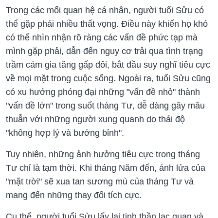
Trong các mối quan hệ cá nhân, người tuổi Sửu có
thể gặp phải nhiều thất vọng. Điều này khiến họ khó
có thể nhìn nhận rõ ràng các vấn đề phức tạp mà
mình gặp phải, dẫn đến nguy cơ trải qua tình trạng
trầm cảm gia tăng gấp đôi, bắt đầu suy nghĩ tiêu cực
về mọi mặt trong cuộc sống. Ngoài ra, tuổi Sửu cũng
có xu hướng phóng đại những "vấn đề nhỏ" thành
"vấn đề lớn" trong suốt tháng Tư, dễ dàng gây mâu
thuẫn với những người xung quanh do thái độ
"không hợp lý và bướng bỉnh".
Tuy nhiên, những ảnh hưởng tiêu cực trong tháng
Tư chỉ là tạm thời. Khi tháng Năm đến, ánh lửa của
"mặt trời" sẽ xua tan sương mù của tháng Tư và
mang đến những thay đổi tích cực.
Cụ thể, người tuổi Sửu lấy lại tinh thần lạc quan và