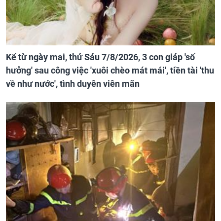
Kể từ ngày mai, thứ Sáu 7/8/2026, 3 con giáp 'số
hưởng' sau công việc 'xuôi chèo mát mái', tiền tài 'thu
về như nước', tình duyên viên mãn