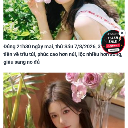
✕
Đúng 21h30 ngày mai, thứ Sáu 7/8/2026, 3 con giáp
tiền về trĩu túi, phúc cao hơn núi, lộc nhiều hơn sông,
giàu sang no đủ