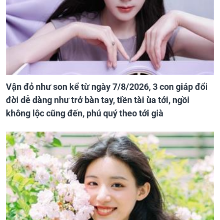
Vận đỏ như son kể từ ngày 7/8/2026, 3 con giáp đổi
đời dễ dàng như trở bàn tay, tiền tài ùa tới, ngồi
không lộc cũng đến, phú quý theo tới già