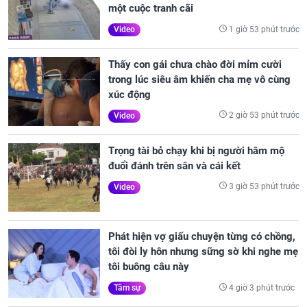
một cuộc tranh cãi
1 giờ 53 phút trước
Video
Thấy con gái chưa chào đời mỉm cười
trong lúc siêu âm khiến cha mẹ vô cùng
xúc động
2 giờ 53 phút trước
Video
Trọng tài bỏ chạy khi bị người hâm mộ
đuổi đánh trên sân và cái kết
3 giờ 53 phút trước
Video
Phát hiện vợ giấu chuyện từng có chồng,
tôi đòi ly hôn nhưng sững sờ khi nghe mẹ
tôi buông câu này
4 giờ 3 phút trước
Tâm sự