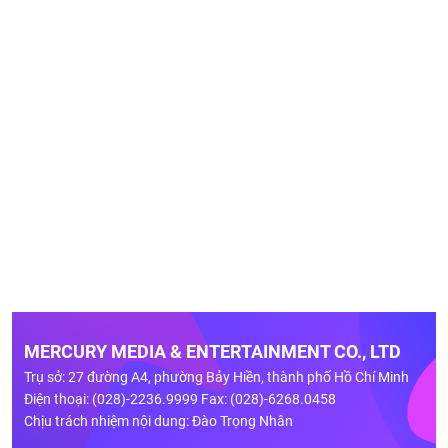
MERCURY MEDIA & ENTERTAINMENT CO., LTD
Trụ sở: 27 đường A4, phường Bảy Hiền, thành phố Hồ Chí Minh
Điện thoại: (028)-2236.9999 Fax: (028)-6268.0458
Chịu trách nhiệm nội dung: Đào Trọng Nhân