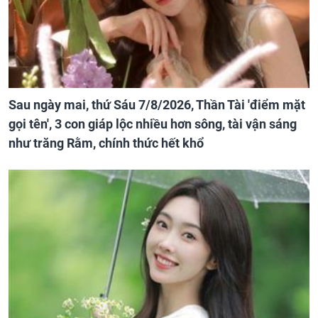
Sau ngày mai, thứ Sáu 7/8/2026, Thần Tài 'điểm mặt
gọi tên', 3 con giáp lộc nhiều hơn sông, tài vận sáng
như trăng Rằm, chính thức hết khổ