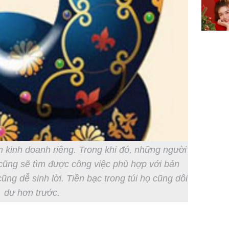
m kinh doanh riêng. Trong khi đó, những người
cũng sẽ tìm được công việc phù hợp với bản
ũng dễ sinh lời. Tiền bạc trong túi họ cũng dôi
dư hơn trước.