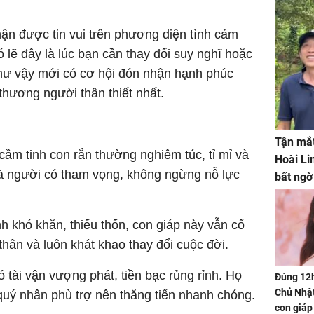
ận được tin vui trên phương diện tình cảm
ó lẽ đây là lúc bạn cần thay đổi suy nghĩ hoặc
hư vậy mới có cơ hội đón nhận hạnh phúc
thương người thân thiết nhất.
Tận mắt
cầm tinh con rắn thường nghiêm túc, tỉ mỉ và
Hoài Li
là người có tham vọng, không ngừng nỗ lực
bất ngờ
h khó khăn, thiếu thốn, con giáp này vẫn cố
thân và luôn khát khao thay đổi cuộc đời.
ó tài vận vượng phát, tiền bạc rủng rỉnh. Họ
Đúng 12
Chủ Nhật
quý nhân phù trợ nên thăng tiến nhanh chóng.
con giáp