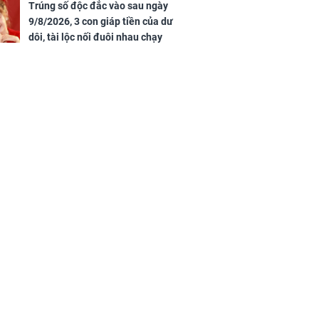
nghiệp vượng phát
Trúng số độc đắc vào sau ngày
9/8/2026, 3 con giáp tiền của dư
dôi, tài lộc nối đuôi nhau chạy
vào nhà, sự nghiệp phất lên
trông thấy