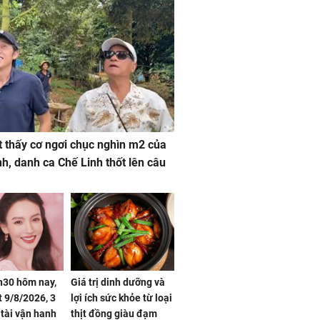
 thấy cơ ngơi chục nghìn m2 của
nh, danh ca Chế Linh thốt lên câu
h30 hôm nay,
Giá trị dinh dưỡng và
 9/8/2026, 3
lợi ích sức khỏe từ loại
 tài vận hanh
thịt đồng giàu đạm