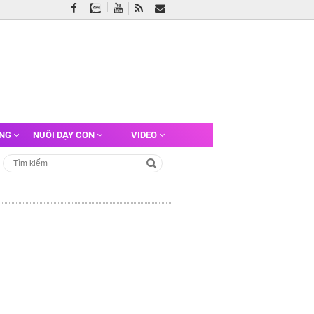
ỠNG
NUÔI DẠY CON
VIDEO