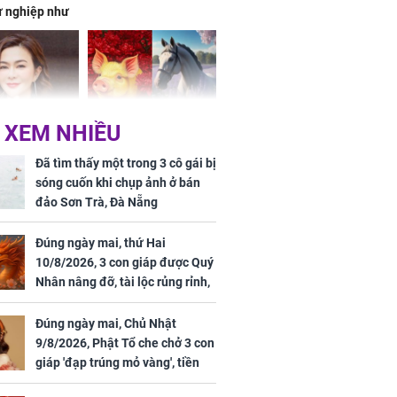
ự nghiệp như
hóa Rồng', vét
á trong thiên
 XEM NHIỀU
 mỹ nhân Hồng
Tử vi tuần mới (từ 10
uan Chi Lâm
đến 16/8/2026), 3 con
Đã tìm thấy một trong 3 cô gái bị
tin yêu trai
giáp mưa thuận gió
sóng cuốn khi chụp ảnh ở bán
36 tuổi
hòa, tiền về như nước,
đảo Sơn Trà, Đà Nẵng
bạc vàng dư dả, Phú
Quý Vinh Hoa, vận
Đúng ngày mai, thứ Hai
trình khai sáng
10/8/2026, 3 con giáp được Quý
Nhân nâng đỡ, tài lộc rủng rỉnh,
u Tinh Trì
yên tâm hưởng vinh hoa Phú
g phòng vé,
Quý
Đúng ngày mai, Chủ Nhật
u vượt 8.600
9/8/2026, Phật Tổ che chở 3 con
giáp 'đạp trúng mỏ vàng', tiền
bạc nhiều như lá sung, sự