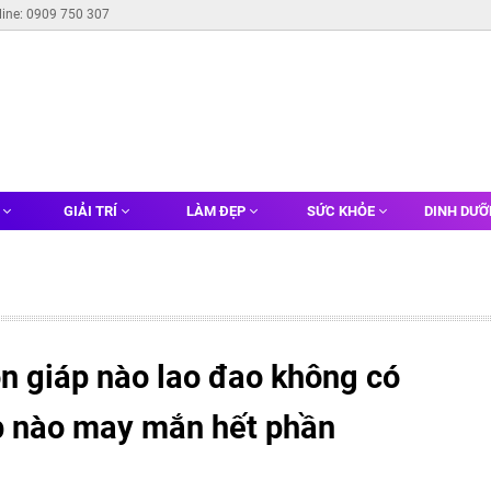
line: 0909 750 307
G
GIẢI TRÍ
LÀM ĐẸP
SỨC KHỎE
DINH DƯ
on giáp nào lao đao không có
p nào may mắn hết phần