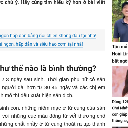
ợc chú ý. Hãy cùng tìm hiểu kỹ hơn ở bài viết
ngon hấp dẫn bằng nồi chiên không dầu tại nhà!
ùi ngon, hấp dẫn và siêu hao cơm tại nhà!
Tận mắt
Hoài Li
bất ngờ
như thế nào là bình thường?
 2-3 ngày sau sinh. Thời gian phụ nữ có sản
có người dài hơn từ 30-45 ngày và các chị em
h mổ thì đều xuất hiện sản dịch.
Đúng 12
 sinh con, những niêm mạc ở tử cung của sản
Chủ Nhật
con giáp
p với những cục máu đông từ vết thương chỗ
thông, s
những chất nhầy ở tử cung thoát ra tạo thành
'cá chép 