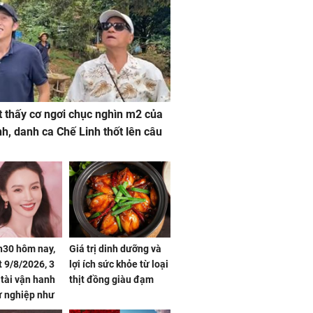
 thấy cơ ngơi chục nghìn m2 của
nh, danh ca Chế Linh thốt lên câu
h30 hôm nay,
Giá trị dinh dưỡng và
 9/8/2026, 3
lợi ích sức khỏe từ loại
 tài vận hanh
thịt đồng giàu đạm
ự nghiệp như
hóa Rồng', vét