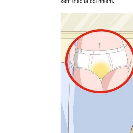
kèm theo là bội nhiễm.