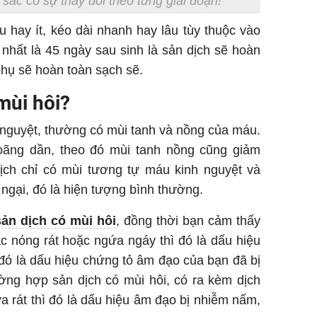
sắc có sự thay đổi theo từng giai đoạn!
u hay ít, kéo dài nhanh hay lâu tùy thuộc vào
nhất là 45 ngày sau sinh là sản dịch sẽ hoàn
phụ sẽ hoàn toàn sạch sẽ.
mùi hôi?
 nguyệt, thường có mùi tanh và nồng của máu.
 loãng dần, theo đó mùi tanh nồng cũng giảm
ịch chỉ có mùi tương tự máu kinh nguyệt và
 ngại, đó là hiện tượng bình thường.
sản dịch có mùi hôi
, đồng thời bạn cảm thấy
c nóng rát hoặc ngứa ngáy thì đó là dấu hiệu
 đó là dấu hiệu chứng tỏ âm đạo của bạn đã bị
ờng hợp sản dịch có mùi hôi, có ra kèm dịch
 rát thì đó là dấu hiệu âm đạo bị nhiễm nấm,