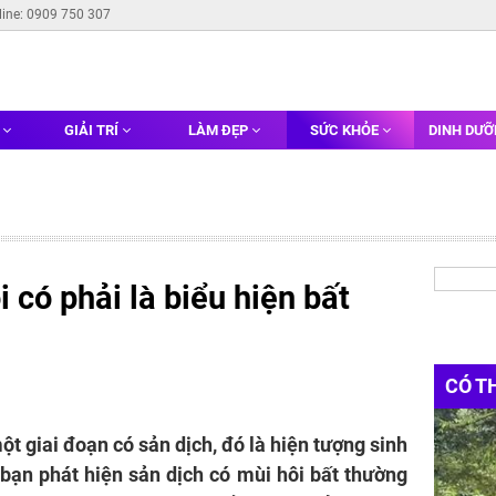
line: 0909 750 307
G
GIẢI TRÍ
LÀM ĐẸP
SỨC KHỎE
DINH DƯ
 có phải là biểu hiện bất
CÓ T
ột giai đoạn có sản dịch, đó là hiện tượng sinh
i bạn phát hiện sản dịch có mùi hôi bất thường