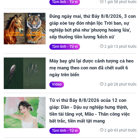
1 giờ 58 phút trước
Tâm linh - Tử vi
Đúng ngày mai, thứ Bảy 8/8/2026, 3 con
giáp xòe tay đón nhận lộc Trời ban, sự
nghiệp bứt phá như 'phượng hoàng lửa',
sếp thưởng tiền lương 'kếch xù'
2 giờ 13 phút trước
Tâm linh - Tử vi
Máy bay ghi lại được cảnh tượng cá heo
mẹ mang theo con non đã chết suốt 6
ngày trên biển
2 giờ 28 phút trước
Video
Tử vi thứ Bảy 8/8/2026 ocủa 12 con
giáp: Dần - Dậu sự nghiệp hưng thịnh,
tiền tài tăng vọt, Mão - Thân công việc
bất trắc, tiền mất tật mang
2 giờ 43 phút trước
Tâm linh - Tử vi