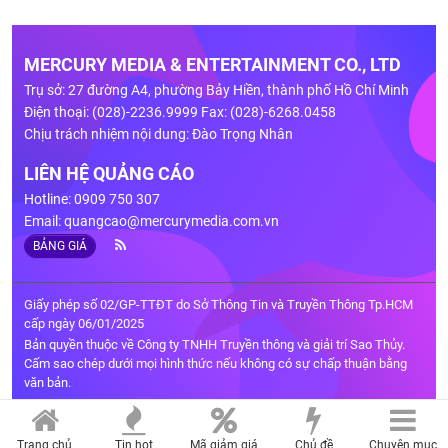
MERCURY MEDIA & ENTERTAINMENT CO., LTD
Trụ sở: 27 đường A4, phường Bảy Hiền, thành phố Hồ Chí Minh
Điện thoại: (028)-2236.9999 Fax: (028)-6268.0458
Chịu trách nhiệm nội dung: Đào Trọng Nhân
LIÊN HỆ QUẢNG CÁO
Hotline: 0909 750 307
Email:
quangcao@mercurymedia.com.vn
BẢNG GIÁ
Giấy phép số 02/GP-TTĐT do Sở Thông Tin và Truyền Thông Tp.HCM
cấp ngày 06/01/2025
Bản quyền thuộc về Công ty TNHH Truyền thông và giải trí Sao Thủy.
Cấm sao chép dưới mọi hình thức nếu không có sự chấp thuận bằng
văn bản.
Trang chủ
Tin hot
Mã giảm giá
Chủ đề
Chuyên mục