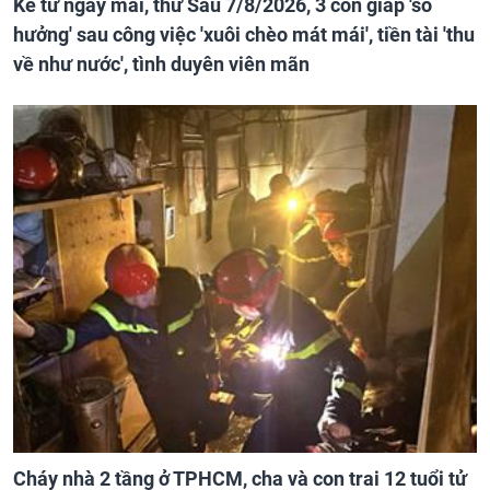
Kể từ ngày mai, thứ Sáu 7/8/2026, 3 con giáp 'số
hưởng' sau công việc 'xuôi chèo mát mái', tiền tài 'thu
về như nước', tình duyên viên mãn
Cháy nhà 2 tầng ở TPHCM, cha và con trai 12 tuổi tử