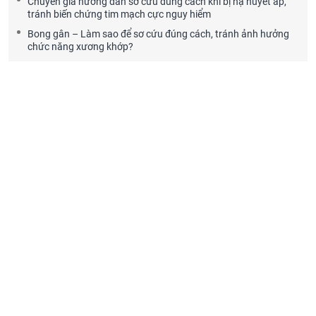
Chuyên gia hướng dẫn sơ cứu đúng cách khi bị hạ huyết áp,
tránh biến chứng tim mạch cực nguy hiểm
Bong gân – Làm sao để sơ cứu đúng cách, tránh ảnh hưởng
chức năng xương khớp?