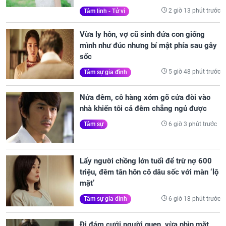
2 giờ 13 phút trước
Tâm linh - Tử vi
Vừa ly hôn, vợ cũ sinh đứa con giống
mình như đúc nhưng bí mật phía sau gây
sốc
5 giờ 48 phút trước
Tâm sự gia đình
Nửa đêm, cô hàng xóm gõ cửa đòi vào
nhà khiến tôi cả đêm chẳng ngủ được
6 giờ 3 phút trước
Tâm sự
Lấy người chồng lớn tuổi để trừ nợ 600
triệu, đêm tân hôn cô dâu sốc với màn ‘lộ
mặt’
6 giờ 18 phút trước
Tâm sự gia đình
Đi đám cưới người quen, vừa nhìn mặt