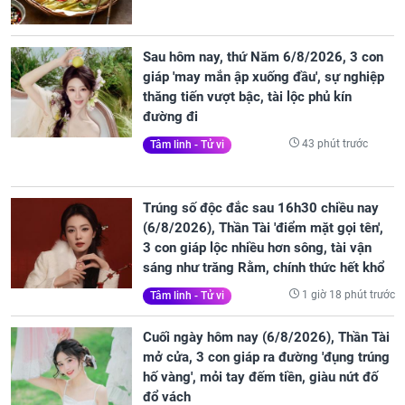
Sau hôm nay, thứ Năm 6/8/2026, 3 con
giáp 'may mắn ập xuống đầu', sự nghiệp
thăng tiến vượt bậc, tài lộc phủ kín
đường đi
43 phút trước
Tâm linh - Tử vi
Trúng số độc đắc sau 16h30 chiều nay
(6/8/2026), Thần Tài 'điểm mặt gọi tên',
3 con giáp lộc nhiều hơn sông, tài vận
sáng như trăng Rằm, chính thức hết khổ
1 giờ 18 phút trước
Tâm linh - Tử vi
Cuối ngày hôm nay (6/8/2026), Thần Tài
mở cửa, 3 con giáp ra đường 'đụng trúng
hố vàng', mỏi tay đếm tiền, giàu nứt đố
đổ vách