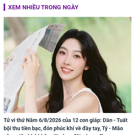
XEM NHIỀU TRONG NGÀY
Tử vi thứ Năm 6/8/2026 của 12 con giáp: Dần - Tuất
bội thu tiền bạc, đón phúc khí về đầy tay, Tý - Mão