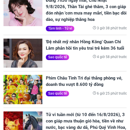
Đúng 7h30 ngày mai, Chủ Nhật
9/8/2026, Thần Tài ghé thăm, 3 con giáp
đón nhận 'cơn mưa may mắn', tiền bạc dồi
dào, sự nghiệp thăng hoa
3 giờ 38 phút trước
Tâm linh - Tử vi
'Đệ nhất mỹ nhân Hồng Kông' Quan Chi
Lâm phản hồi tin yêu trai trẻ kém 36 tuổi
4 giờ 58 phút trước
Sao quốc tế
Phim Châu Tinh Trì đại thắng phòng vé,
doanh thu vượt 8.600 tỷ đồng
6 giờ 25 phút trước
Sao quốc tế
Tử vi tuần mới (từ 10 đến 16/8/2026), 3
con giáp mưa thuận gió hòa, tiền về như
nước, bạc vàng dư dả, Phú Quý Vinh Hoa,