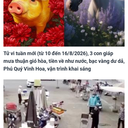
Tử vi tuần mới (từ 10 đến 16/8/2026), 3 con giáp
mưa thuận gió hòa, tiền về như nước, bạc vàng dư dả,
Phú Quý Vinh Hoa, vận trình khai sáng