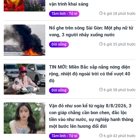
vận trình khai sáng
6 giờ 28 phút trước
Tâm linh - Tử vi
Nổ ghe trên sông Sài Gòn: Một phụ nữ tử
vong, 3 người nhảy xuống nước
6 giờ 35 phút trước
Đời sống
TIN MỚI: Miền Bắc sắp nắng nóng diện
rộng, nhiệt độ ngoài trời có thể vượt 40
độ
6 giờ 38 phút trước
Đời sống
Vận đỏ như son kể từ ngày 8/8/2026, 3
con giáp chẳng cần bon chen, đắc lộc
tiền vào như nước, sự nghiệp hanh thông
một bước lên hương đổi đời
6 giờ 43 phút trước
Tâm linh - Tử vi