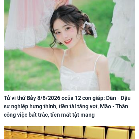
Tử vi thứ Bảy 8/8/2026 ocủa 12 con giáp: Dần - Dậu
sự nghiệp hưng thịnh, tiền tài tăng vọt, Mão - Thân
công việc bất trắc, tiền mất tật mang