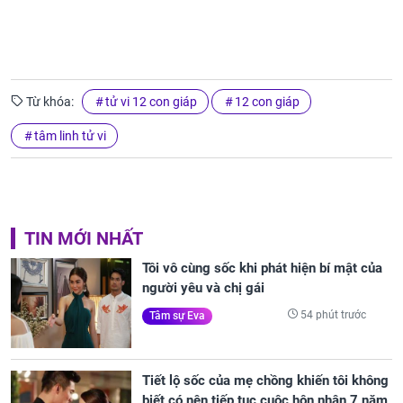
Từ khóa:
tử vi 12 con giáp
12 con giáp
tâm linh tử vi
TIN MỚI NHẤT
Tôi vô cùng sốc khi phát hiện bí mật của
người yêu và chị gái
54 phút trước
Tâm sự Eva
Tiết lộ sốc của mẹ chồng khiến tôi không
biết có nên tiếp tục cuộc hôn nhân 7 năm