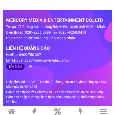
MERCURY MEDIA & ENTERTAINMENT CO., LTD
Trụ sở: 27 đường A4, phường Bảy Hiền, thành phố Hồ Chí Minh
Điện thoại: (028)-2236.9999 Fax: (028)-6268.0458
Chịu trách nhiệm nội dung: Đào Trọng Nhân
LIÊN HỆ QUẢNG CÁO
Hotline: 0909 750 307
Email:
quangcao@mercurymedia.com.vn
BẢNG GIÁ
Giấy phép số 02/GP-TTĐT do Sở Thông Tin và Truyền Thông Tp.HCM
cấp ngày 06/01/2025
Bản quyền thuộc về Công ty TNHH Truyền thông và giải trí Sao Thủy.
Cấm sao chép dưới mọi hình thức nếu không có sự chấp thuận bằng
văn bản.