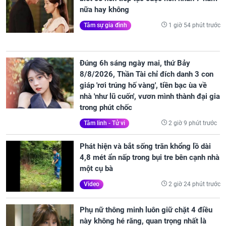
nữa hay không
1 giờ 54 phút trước
Tâm sự gia đình
Đúng 6h sáng ngày mai, thứ Bảy
8/8/2026, Thần Tài chỉ đích danh 3 con
giáp 'rơi trúng hố vàng', tiền bạc ùa về
nhà 'như lũ cuốn', vươn mình thành đại gia
trong phút chốc
2 giờ 9 phút trước
Tâm linh - Tử vi
Phát hiện và bắt sống trăn khổng lồ dài
4,8 mét ẩn nấp trong bụi tre bên cạnh nhà
một cụ bà
2 giờ 24 phút trước
Video
Phụ nữ thông minh luôn giữ chặt 4 điều
này không hé răng, quan trọng nhất là