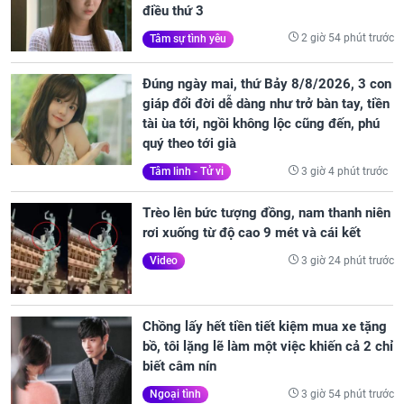
điều thứ 3
2 giờ 54 phút trước
Tâm sự tình yêu
Đúng ngày mai, thứ Bảy 8/8/2026, 3 con
giáp đổi đời dễ dàng như trở bàn tay, tiền
tài ùa tới, ngồi không lộc cũng đến, phú
quý theo tới già
3 giờ 4 phút trước
Tâm linh - Tử vi
Trèo lên bức tượng đồng, nam thanh niên
rơi xuống từ độ cao 9 mét và cái kết
3 giờ 24 phút trước
Video
Chồng lấy hết tiền tiết kiệm mua xe tặng
bồ, tôi lặng lẽ làm một việc khiến cả 2 chỉ
biết câm nín
3 giờ 54 phút trước
Ngoại tình