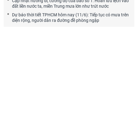
Cập nhật hướng đi, cường độ của bão số 1: Hoàn lưu lệch vào
đất liền nước ta, miền Trung mưa lớn như trút nước
Dự báo thời tiết TPHCM hôm nay (11/6): Tiếp tục có mưa trên
diện rộng, người dân ra đường đề phòng ngập