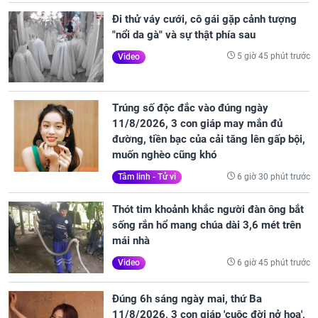
Đi thử váy cưới, cô gái gặp cảnh tượng
"nổi da gà" và sự thật phía sau
5 giờ 45 phút trước
Video
Trúng số độc đắc vào đúng ngày
11/8/2026, 3 con giáp may mắn đủ
đường, tiền bạc của cải tăng lên gấp bội,
muốn nghèo cũng khó
6 giờ 30 phút trước
Tâm linh - Tử vi
Thót tim khoảnh khắc người đàn ông bắt
sống rắn hổ mang chúa dài 3,6 mét trên
mái nhà
6 giờ 45 phút trước
Video
Đúng 6h sáng ngày mai, thứ Ba
11/8/2026, 3 con giáp 'cuộc đời nở hoa',