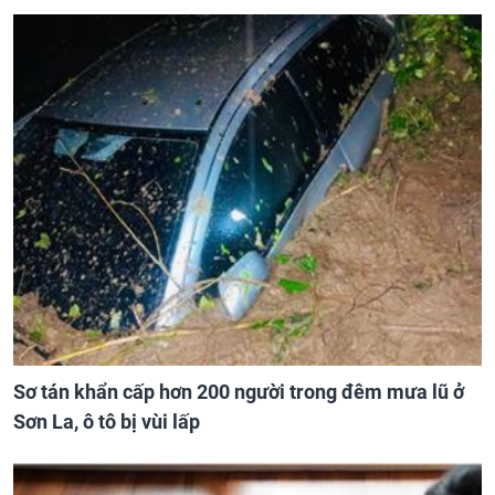
Sơ tán khẩn cấp hơn 200 người trong đêm mưa lũ ở
Sơn La, ô tô bị vùi lấp