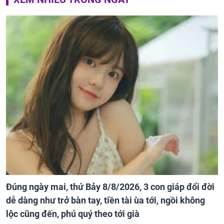
Đúng ngày mai, thứ Bảy 8/8/2026, 3 con giáp đổi đời
dễ dàng như trở bàn tay, tiền tài ùa tới, ngồi không
lộc cũng đến, phú quý theo tới già