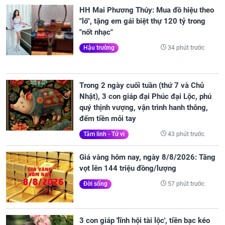
HH Mai Phương Thúy: Mua đồ hiệu theo
"lô", tặng em gái biệt thự 120 tỷ trong
"nốt nhạc"
34 phút trước
Hậu trường
Trong 2 ngày cuối tuần (thứ 7 và Chủ
Nhật), 3 con giáp đại Phúc đại Lộc, phú
quý thịnh vượng, vận trình hanh thông,
đếm tiền mỏi tay
43 phút trước
Tâm linh - Tử vi
Giá vàng hôm nay, ngày 8/8/2026: Tăng
vọt lên 144 triệu đồng/lượng
57 phút trước
Đời sống
3 con giáp 'lĩnh hội tài lộc', tiền bạc kéo