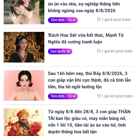
ùn ùn vào nhà, sự nghiệp thăng tiến
không ngừng sau ngày 8/8/2026
1 giờ 8 phút trước
Tâm linh - Tử vi
'Bách Hoa Sát' vừa kết thúc, Mạnh Tử
Nghĩa đã vướng tranh luận
1 giờ 43 phút trước
Sao quốc tế
Sau 16h hôm nay, thứ Bảy 8/8/2026, 3
con giáp vận khí cực thịnh, đỏ cả tình lẫn
tiền, tha hồ ngồi hưởng lộc
1 giờ 43 phút trước
Tâm linh - Tử vi
Từ ngày 8/8 đến 28/8, 3 con giáp THẦN
TÀI ban lộc giàu có, may mắn bùng nổ,
vốn 1 lời 10, tiền tài ào ào vào túi, tình
duyên thăng hoa bất tận