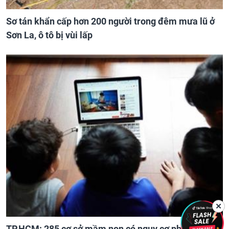
Sơ tán khẩn cấp hơn 200 người trong đêm mưa lũ ở
Sơn La, ô tô bị vùi lấp
✕
TP.HCM: 285 cơ sở mầm non có nguy cơ phải đóng