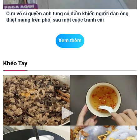
Cựu võ sĩ quyền anh tung cú đấm khiến người đàn ông
thiệt mạng trên phố, sau một cuộc tranh cãi
Xem thêm
Khéo Tay