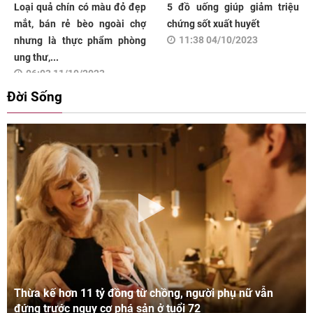
Loại quả chín có màu đỏ đẹp
5 đồ uống giúp giảm triệu
mắt, bán rẻ bèo ngoài chợ
chứng sốt xuất huyết
11:38 04/10/2023
nhưng là thực phẩm phòng
ung thư,...
06:03 11/10/2023
Đời Sống
Thừa kế hơn 11 tỷ đồng từ chồng, người phụ nữ vẫn
đứng trước nguy cơ phá sản ở tuổi 72