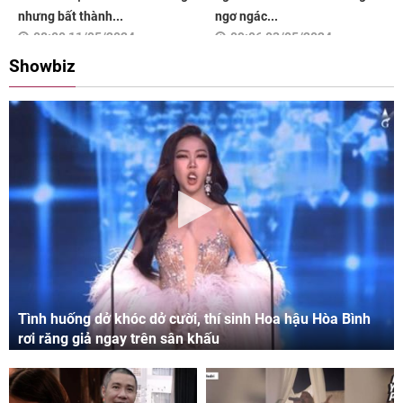
nhưng bất thành...
ngơ ngác...
08:00 11/05/2024
09:06 03/05/2024
Showbiz
Tình huống dở khóc dở cười, thí sinh Hoa hậu Hòa Bình
rơi răng giả ngay trên sân khấu