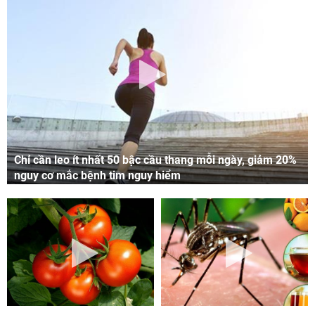
Chỉ cần leo ít nhất 50 bậc cầu thang mỗi ngày, giảm 20%
nguy cơ mắc bệnh tim nguy hiểm