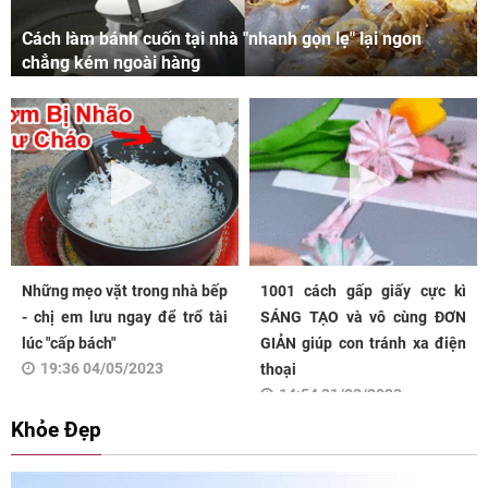
Cách làm bánh cuốn tại nhà "nhanh gọn lẹ" lại ngon
chẳng kém ngoài hàng
Những mẹo vặt trong nhà bếp
1001 cách gấp giấy cực kì
- chị em lưu ngay để trổ tài
SÁNG TẠO và vô cùng ĐƠN
lúc "cấp bách"
GIẢN giúp con tránh xa điện
19:36 04/05/2023
thoại
14:54 31/03/2023
Khỏe Đẹp