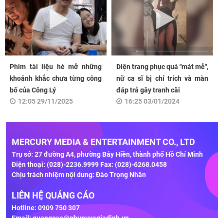
Phim tài liệu hé mở những
Diện trang phục quá "mát mẻ",
khoảnh khắc chưa từng công
nữ ca sĩ bị chỉ trích và màn
bố của Công Lý
đáp trả gây tranh cãi
12:05 29/11/2025
16:25 03/01/2024
MERCURY MEDIA & ENTERTAINMENT CO., LTD
Trụ sở: 27 đường A4, phường Bảy Hiền, thành phố Hồ Chí Minh
Điện thoại: (028)-2236.9999 Fax: (028)-6268.0458
Chịu trách nhiệm nội dung: Đào Trọng Nhân
LIÊN HỆ QUẢNG CÁO
Hotline: 0909 750 307
Email:
quangcao@phunuvagiadinh.vn