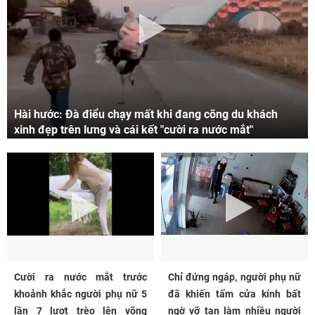
Hài hước: Đà điểu chạy mất khi đang cõng du khách
xinh đẹp trên lưng và cái kết "cười ra nước mắt"
Cười ra nước mắt trước
Chỉ đứng ngáp, người phụ nữ
khoảnh khắc người phụ nữ 5
đã khiến tấm cửa kính bất
lần 7 lượt trèo lên võng
ngờ vỡ tan làm nhiều người