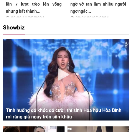
lần 7 lượt trèo lên võng
ngờ vỡ tan làm nhiều người
nhưng bất thành...
ngơ ngác...
08:00 11/05/2024
09:06 03/05/2024
Showbiz
Tình huống dở khóc dở cười, thí sinh Hoa hậu Hòa Bình
rơi răng giả ngay trên sân khấu