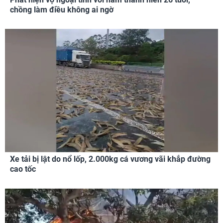
chồng làm điều không ai ngờ
Xe tải bị lật do nổ lốp, 2.000kg cá vương vãi khắp đường
cao tốc