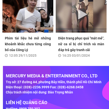
Phim tài liệu hé mở những
Diện trang phục quá "mát mẻ",
khoảnh khắc chưa từng công
nữ ca sĩ bị chỉ trích và màn
bố của Công Lý
đáp trả gây tranh cãi
12:05 29/11/2025
16:25 03/01/2024
MERCURY MEDIA & ENTERTAINMENT CO., LTD
Trụ sở: 27 đường A4, phường Bảy Hiền, thành phố Hồ Chí Minh
Điện thoại: (028)-2236.9999 Fax: (028)-6268.0458
Chịu trách nhiệm nội dung: Đào Trọng Nhân
LIÊN HỆ QUẢNG CÁO
Hotline: 0909 750 307