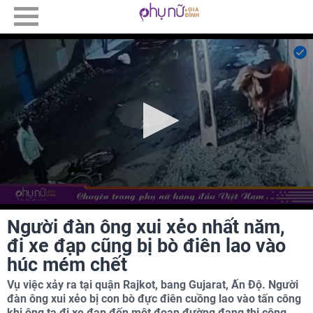
Người đàn ông xui xẻo nhất năm,
đi xe đạp cũng bị bò điên lao vào
húc mém chết
Vụ việc xảy ra tại quận Rajkot, bang Gujarat, Ấn Độ. Người
đàn ông xui xẻo bị con bò đực điên cuồng lao vào tấn công
khi ông ta đi xe đạp đến một đoạn đường đang thi công.