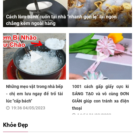
Cách làm bánh cuốn tại nhà "nhanh gọn lẹ" lại ngon
chẳng kém ngoài hàng
Những mẹo vặt trong nhà bếp
1001 cách gấp giấy cực kì
- chị em lưu ngay để trổ tài
SÁNG TẠO và vô cùng ĐƠN
lúc "cấp bách"
GIẢN giúp con tránh xa điện
19:36 04/05/2023
thoại
14:54 31/03/2023
Khỏe Đẹp