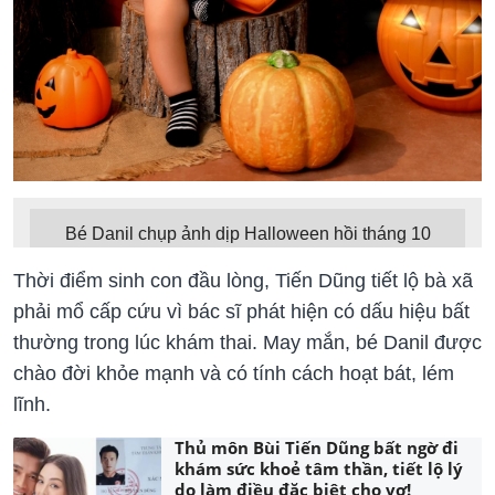
Bé Danil chụp ảnh dịp Halloween hồi tháng 10
Thời điểm sinh con đầu lòng, Tiến Dũng tiết lộ bà xã
phải mổ cấp cứu vì bác sĩ phát hiện có dấu hiệu bất
thường trong lúc khám thai. May mắn, bé Danil được
chào đời khỏe mạnh và có tính cách hoạt bát, lém
lĩnh.
Thủ môn Bùi Tiến Dũng bất ngờ đi
khám sức khoẻ tâm thần, tiết lộ lý
do làm điều đặc biệt cho vợ!