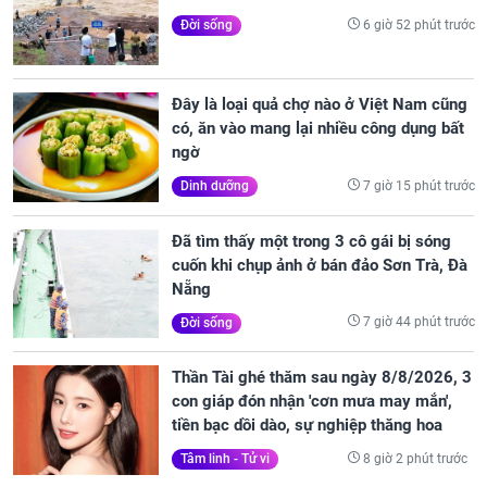
6 giờ 52 phút trước
Đời sống
Đây là loại quả chợ nào ở Việt Nam cũng
có, ăn vào mang lại nhiều công dụng bất
ngờ
7 giờ 15 phút trước
Dinh dưỡng
Đã tìm thấy một trong 3 cô gái bị sóng
cuốn khi chụp ảnh ở bán đảo Sơn Trà, Đà
Nẵng
7 giờ 44 phút trước
Đời sống
Thần Tài ghé thăm sau ngày 8/8/2026, 3
con giáp đón nhận 'cơn mưa may mắn',
tiền bạc dồi dào, sự nghiệp thăng hoa
8 giờ 2 phút trước
Tâm linh - Tử vi