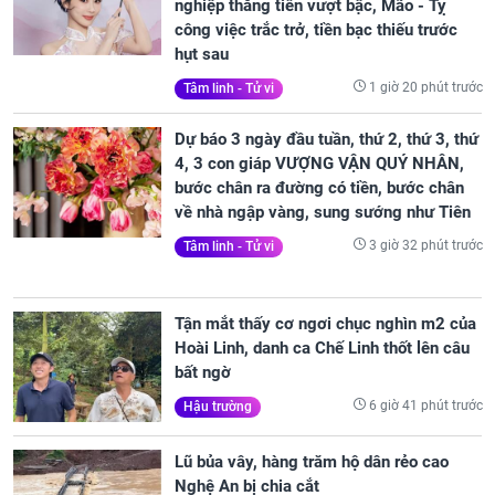
nghiệp thăng tiến vượt bậc, Mão - Tỵ
công việc trắc trở, tiền bạc thiếu trước
hụt sau
1 giờ 20 phút trước
Tâm linh - Tử vi
Dự báo 3 ngày đầu tuần, thứ 2, thứ 3, thứ
4, 3 con giáp VƯỢNG VẬN QUÝ NHÂN,
bước chân ra đường có tiền, bước chân
về nhà ngập vàng, sung sướng như Tiên
3 giờ 32 phút trước
Tâm linh - Tử vi
Tận mắt thấy cơ ngơi chục nghìn m2 của
Hoài Linh, danh ca Chế Linh thốt lên câu
bất ngờ
6 giờ 41 phút trước
Hậu trường
Lũ bủa vây, hàng trăm hộ dân rẻo cao
Nghệ An bị chia cắt