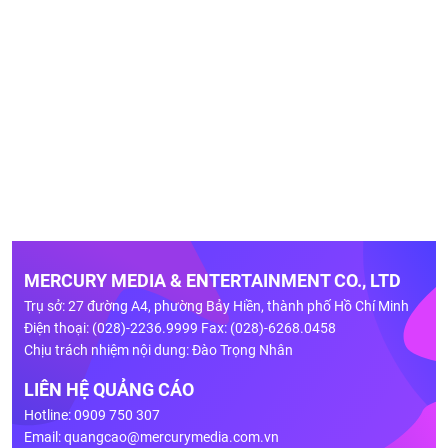
MERCURY MEDIA & ENTERTAINMENT CO., LTD
Trụ sở: 27 đường A4, phường Bảy Hiền, thành phố Hồ Chí Minh
Điện thoại: (028)-2236.9999 Fax: (028)-6268.0458
Chịu trách nhiệm nội dung: Đào Trọng Nhân
LIÊN HỆ QUẢNG CÁO
Hotline: 0909 750 307
Email:
quangcao@mercurymedia.com.vn