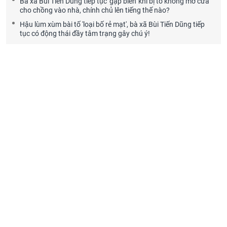
Bà xã Bùi Tiến Dũng tiếp tục 'gặp biến' khi bị tố không mở cửa
cho chồng vào nhà, chính chủ lên tiếng thế nào?
Hậu lùm xùm bài tố 'loại bố rẻ mạt', bà xã Bùi Tiến Dũng tiếp
tục có động thái đầy tâm trạng gây chú ý!