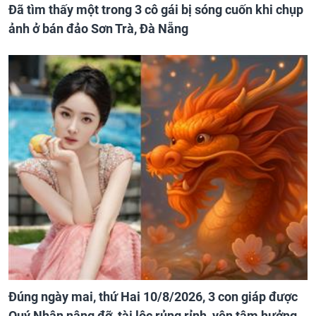
Đã tìm thấy một trong 3 cô gái bị sóng cuốn khi chụp
ảnh ở bán đảo Sơn Trà, Đà Nẵng
Đúng ngày mai, thứ Hai 10/8/2026, 3 con giáp được
Quý Nhân nâng đỡ, tài lộc rủng rỉnh, yên tâm hưởng