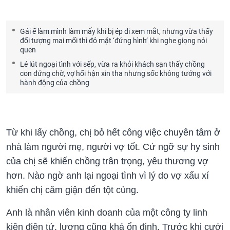
Gái ế làm mình làm mẩy khi bị ép đi xem mắt, nhưng vừa thấy
đối tượng mai mối thì đỏ mặt ‘đứng hình’ khi nghe giọng nói
quen
Lé lút ngoại tình với sếp, vừa ra khỏi khách sạn thấy chồng
con đứng chờ, vợ hối hận xin tha nhưng sốc không tưởng với
hành động của chồng
Từ khi lấy chồng, chị bỏ hết công việc chuyên tâm ở
nhà làm người mẹ, người vợ tốt. Cứ ngỡ sự hy sinh
của chị sẽ khiến chồng trân trọng, yêu thương vợ
hơn. Nào ngờ anh lại ngoại tình vì lý do vợ xấu xí
khiến chị căm giận đến tột cùng.
Anh là nhân viên kinh doanh của một công ty linh
kiện điện tử, lương cũng khá ổn định. Trước khi cưới