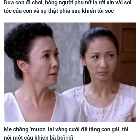
Đưa con đi chơi, bỗng người phụ nữ lạ tới xin vài sợi
tóc của con và sự thật phia sau khiến tôi sốc
Mẹ chồng ‘mượn’ lại vàng cưới để tặng con gái, tôi
nói một câu khiến bà bối rối