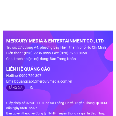
MERCURY MEDIA & ENTERTAINMENT CO., LTD
Trụ sở: 27 đường A4, phường Bảy Hiền, thành phố Hồ Chí Minh
Điện thoại: (028)-2236.9999 Fax: (028)-6268.0458
Chịu trách nhiệm nội dung: Đào Trọng Nhân
LIÊN HỆ QUẢNG CÁO
Hotline: 0909 750 307
Email:
quangcao@mercurymedia.com.vn
BẢNG GIÁ
Giấy phép số 02/GP-TTĐT do Sở Thông Tin và Truyền Thông Tp.HCM
cấp ngày 06/01/2025
Bản quyền thuộc về Công ty TNHH Truyền thông và giải trí Sao Thủy.