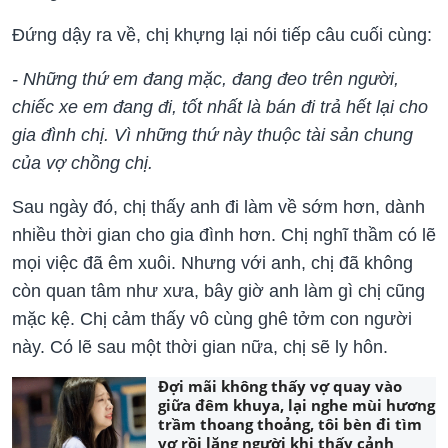
Đứng dậy ra về, chị khựng lại nói tiếp câu cuối cùng:
- Những thứ em đang mặc, đang đeo trên người,
chiếc xe em đang đi, tốt nhất là bán đi trả hết lại cho
gia đình chị. Vì những thứ này thuộc tài sản chung
của vợ chồng chị.
Sau ngày đó, chị thấy anh đi làm về sớm hơn, dành
nhiều thời gian cho gia đình hơn. Chị nghĩ thầm có lẽ
mọi việc đã êm xuôi. Nhưng với anh, chị đã không
còn quan tâm như xưa, bây giờ anh làm gì chị cũng
mặc kệ. Chị cảm thấy vô cùng ghê tởm con người
này. Có lẽ sau một thời gian nữa, chị sẽ ly hôn.
Đợi mãi không thấy vợ quay vào
giữa đêm khuya, lại nghe mùi hương
trầm thoang thoảng, tôi bèn đi tìm
vợ rồi lặng người khi thấy cảnh