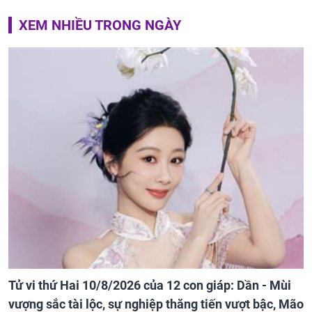
XEM NHIỀU TRONG NGÀY
Tử vi thứ Hai 10/8/2026 của 12 con giáp: Dần - Mùi
vượng sắc tài lộc, sự nghiệp thăng tiến vượt bậc, Mão