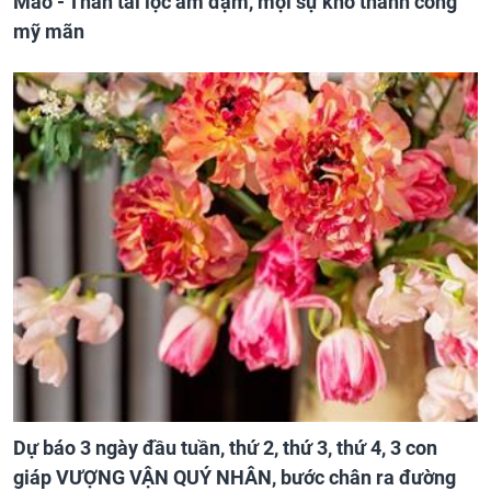
Mão - Thân tài lộc ảm đạm, mọi sự khó thành công
mỹ mãn
Dự báo 3 ngày đầu tuần, thứ 2, thứ 3, thứ 4, 3 con
giáp VƯỢNG VẬN QUÝ NHÂN, bước chân ra đường