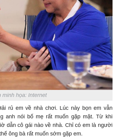
Chân du
viên Hoa
ứng ngượ
nghèo
 minh họa: Internet
Hải rủ em về nhà chơi. Lúc này bọn em vẫn
ng anh nói bố mẹ rất muốn gặp mặt. Từ khi
iờ dẫn cô gái nào về nhà. Chỉ có em là người
ì thế ông bà rất muốn sớm gặp em.