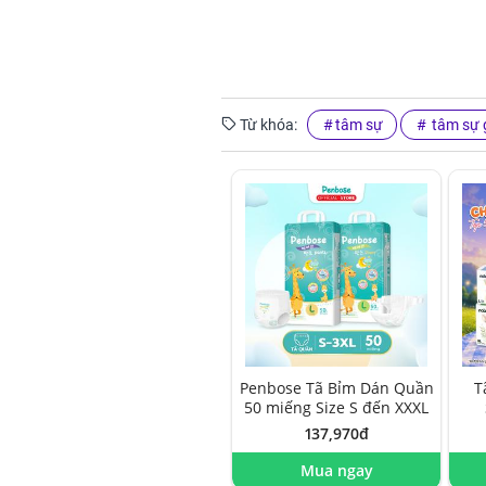
Từ khóa:
tâm sự
tâm sự g
Penbose Tã Bỉm Dán Quần
T
50 miếng Size S đến XXXL
137,970đ
Mua ngay