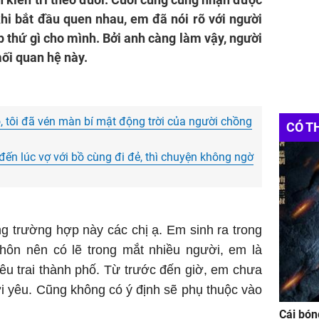
hi bắt đầu quen nhau, em đã nói rõ với người
p thứ gì cho mình. Bởi anh càng làm vậy, người
ối quan hệ này.
áo, tôi đã vén màn bí mật động trời của người chồng
CÓ T
ến lúc vợ với bồ cùng đi đẻ, thì chuyện không ngờ
g trường hợp này các chị ạ. Em sinh ra trong
thôn nên có lẽ trong mắt nhiều người, em là
êu trai thành phố. Từ trước đến giờ, em chưa
ời yêu. Cũng không có ý định sẽ phụ thuộc vào
Cái bón