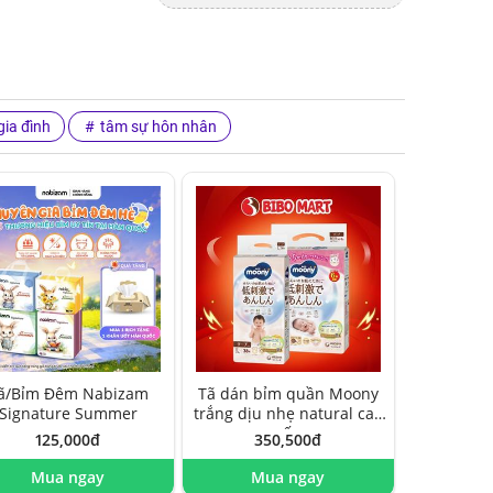
ia đình
tâm sự hôn nhân
ã/Bỉm Đêm Nabizam
Tã dán bỉm quần Moony
Signature Summer
trắng dịu nhẹ natural cao
cấp
125,000đ
350,500đ
Mua ngay
Mua ngay