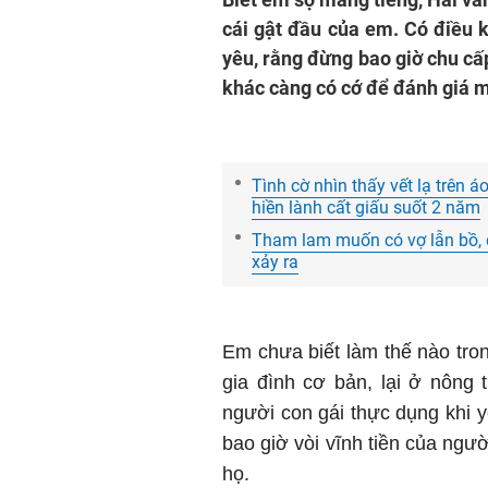
cái gật đầu của em. Có điều k
yêu, rằng đừng bao giờ chu cấ
khác càng có cớ để đánh giá m
Tình cờ nhìn thấy vết lạ trên 
hiền lành cất giấu suốt 2 năm
Tham lam muốn có vợ lẫn bồ, đ
xảy ra
Em chưa biết làm thế nào tron
gia đình cơ bản, lại ở nông 
người con gái thực dụng khi y
bao giờ vòi vĩnh tiền của ngư
họ.