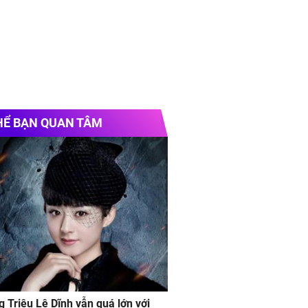
HỂ BẠN QUAN TÂM
g Triệu Lệ Dĩnh vẫn quá lớn với