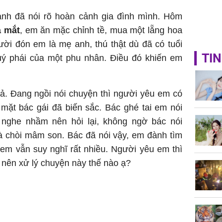
anh đã nói rõ hoàn cảnh gia đình mình. Hôm
a mắt
, em ăn mặc chỉnh tề, mua một lẵng hoa
ời đón em là mẹ anh, thú thật dù đã có tuổi
TIN
uý phái của một phu nhân. Điều đó khiến em
ả. Đang ngồi nói chuyện thì người yêu em có
 mặt bác gái đã biến sắc. Bác ghé tai em nói
 nghe nhầm nên hỏi lại, không ngờ bác nói
à chòi mâm son. Bác đã nói vậy, em đành tìm
 em vẫn suy nghĩ rất nhiều. Người yêu em thì
m nên xử lý chuyện này thế nào ạ?