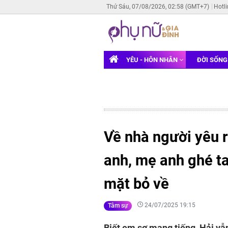
Thứ Sáu, 07/08/2026, 02:58 (GMT+7)
Hotl
YÊU - HÔN NHÂN
ĐỜI SỐN
Về nhà người yêu 
anh, mẹ anh ghé tai
mặt bỏ về
24/07/2025 19:15
Tâm sự
Biết em sợ mang tiếng, Hải vẫ