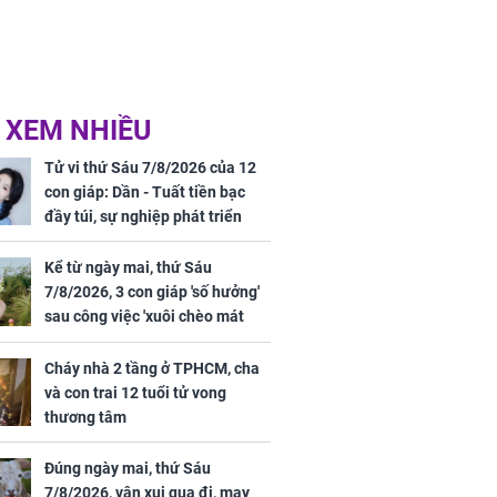
 XEM NHIỀU
Tử vi thứ Sáu 7/8/2026 của 12
con giáp: Dần - Tuất tiền bạc
đầy túi, sự nghiệp phát triển
hưng thịnh, Mão - Thân tài lộc
ảm đạm, mọi sự khó thành công
Kể từ ngày mai, thứ Sáu
mỹ mãn
7/8/2026, 3 con giáp 'số hưởng'
sau công việc 'xuôi chèo mát
mái', tiền tài 'thu về như nước',
tình duyên viên mãn
Cháy nhà 2 tầng ở TPHCM, cha
và con trai 12 tuổi tử vong
thương tâm
Đúng ngày mai, thứ Sáu
7/8/2026, vận xui qua đi, may