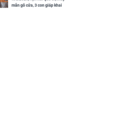
mắn gõ cửa, 3 con giáp khai
thông vận mệnh, tiền nhiều vô
kể, phước lộc đầy nhà, trúng số
độc đắc