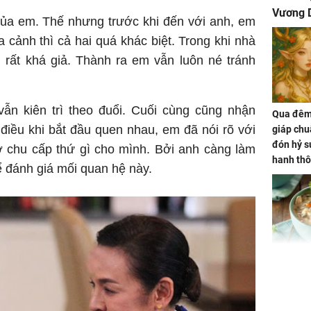
Vương D
của em. Thế nhưng trước khi đến với anh, em
a cảnh thì cả hai quá khác biệt. Trong khi nhà
i rất khá giả. Thành ra em vẫn luôn né tránh
vẫn kiên trì theo đuổi. Cuối cùng cũng nhận
Qua đêm 
điều khi bắt đầu quen nhau, em đã nói rõ với
giáp chu
đón hỷ sự
ờ chu cấp thứ gì cho mình. Bởi anh càng làm
hanh thô
ể đánh giá mối quan hệ này.
hóa Rồn
gom hết
nhà
Giá trị s
cách sử
của loại