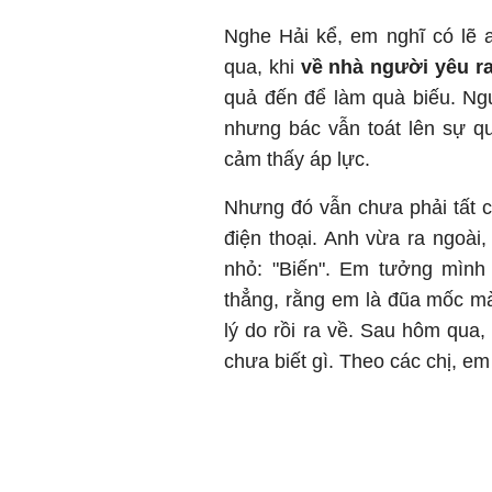
Nghe Hải kể, em nghĩ có lẽ 
qua, khi
về nhà người yêu r
quả đến để làm quà biếu. Ngư
nhưng bác vẫn toát lên sự q
cảm thấy áp lực.
Nhưng đó vẫn chưa phải tất c
điện thoại. Anh vừa ra ngoài,
nhỏ: "Biến". Em tưởng mình
thẳng, rằng em là đũa mốc m
lý do rồi ra về. Sau hôm qua,
chưa biết gì. Theo các chị, e