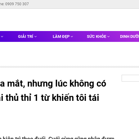
ine: 0909 750 307
G
GIẢI TRÍ
LÀM ĐẸP
SỨC KHỎE
DINH DƯ
ra mắt, nhưng lúc không có
 thủ thỉ 1 từ khiến tôi tái
n kiên trì theo đuổi. Cuối cùng cũng nhận được