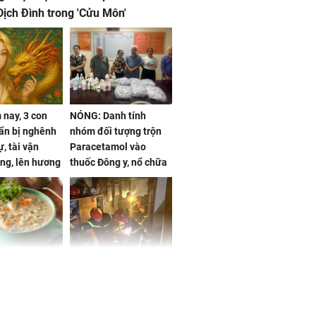
ịch Đình trong 'Cửu Môn'
nay, 3 con
NÓNG: Danh tính
ẩn bị nghênh
nhóm đối tượng trộn
, tài vận
Paracetamol vào
ng, lên hương
thuốc Đông y, nổ chữa
g hóa Phượng,
bách bệnh
 may mắn về
ức khỏe và
Cháy nhà 2 tầng ở
 dụng đúng
TPHCM, cha và con
 hạt bình dân
trai 12 tuổi tử vong
thương tâm