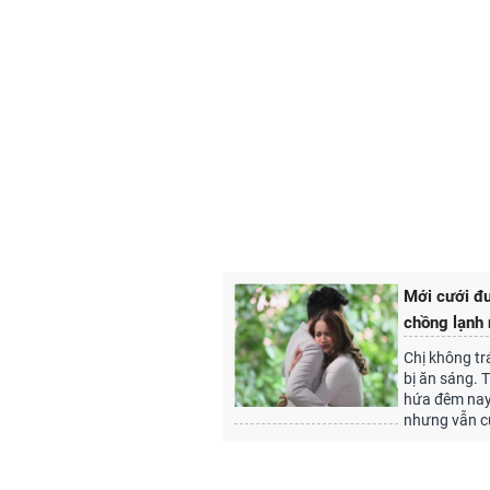
Mới cưới đư
chồng lạnh
Chị không tr
bị ăn sáng. 
hứa đêm nay 
nhưng vẫn c