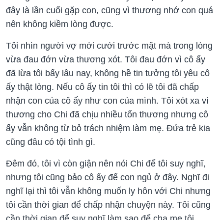
đây là lần cuối gặp con, cũng vì thương nhớ con quá
nên không kiềm lòng được.
Tôi nhìn người vợ mới cưới trước mặt mà trong lòng
vừa đau đớn vừa thương xót. Tôi đau đớn vì cô ấy
đã lừa tôi bấy lâu nay, không hề tin tưởng tôi yêu cô
ấy thật lòng. Nếu cô ấy tin tôi thì có lẽ tôi đã chấp
nhận con của cô ấy như con của mình. Tôi xót xa vì
thương cho Chi đã chịu nhiều tổn thương nhưng cô
ấy vẫn không từ bỏ trách nhiệm làm mẹ. Đứa trẻ kia
cũng đâu có tội tình gì.
Đêm đó, tôi vì còn giận nên nói Chi để tôi suy nghĩ,
nhưng tôi cũng bảo cô ấy để con ngủ ở đây. Nghĩ đi
nghĩ lại thì tôi vẫn không muốn ly hôn với Chi nhưng
tôi cần thời gian để chấp nhận chuyện này. Tôi cũng
cần thời gian để suy nghĩ làm sao để cha mẹ tôi