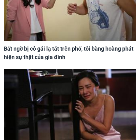
Bất ngờ bị cô gái lạ tát trên phố, tôi bàng hoàng phát
hiện sự thật của gia đình