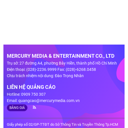
MERCURY MEDIA & ENTERTAINMENT CO., LTD
Trụ sở: 27 đường A4, phường Bảy Hiền, thành phố Hồ Chí Minh
Điện thoại: (028)-2236.9999 Fax: (028)-6268.0458
Chịu trách nhiệm nội dung: Đào Trọng Nhân
LIÊN HỆ QUẢNG CÁO
Hotline: 0909 750 307
Email:
quangcao@mercurymedia.com.vn
BẢNG GIÁ
Giấy phép số 02/GP-TTĐT do Sở Thông Tin và Truyền Thông Tp.HCM