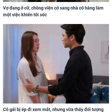
Vợ đang ở cữ, chồng viện cớ sang nhà cô hàng làm
một việc khiến tôi sốc
Cô gái bị ép đi xem mắt, nhưng vừa thấy đối tượng