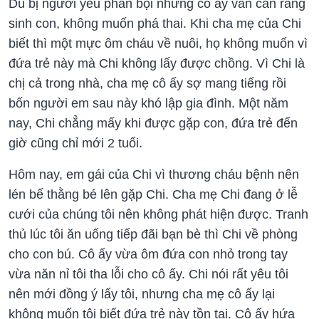
Dù bị người yêu phản bội nhưng cô ấy vẫn cắn răng
sinh con, không muốn phá thai. Khi cha mẹ của Chi
biết thì một mực ôm cháu về nuôi, họ không muốn vì
đứa trẻ này mà Chi không lấy được chồng. Vì Chi là
chị cả trong nhà, cha mẹ cô ấy sợ mang tiếng rồi
bốn người em sau này khó lập gia đình. Một năm
nay, Chi chẳng mấy khi được gặp con, đứa trẻ đến
giờ cũng chỉ mới 2 tuổi.
Hôm nay, em gái của Chi vì thương cháu bệnh nên
lén bế thằng bé lên gặp Chi. Cha mẹ Chi đang ở lễ
cưới của chúng tôi nên không phát hiện được. Tranh
thủ lúc tôi ăn uống tiếp đãi bạn bè thì Chi về phòng
cho con bú. Cô ấy vừa ôm đứa con nhỏ trong tay
vừa năn nỉ tôi tha lỗi cho cô ấy. Chi nói rất yêu tôi
nên mới đồng ý lấy tôi, nhưng cha mẹ cô ấy lại
không muốn tôi biết đứa trẻ này tồn tại. Cô ấy hứa