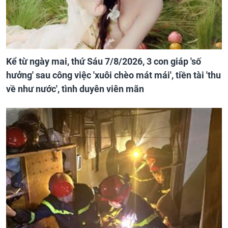
Kể từ ngày mai, thứ Sáu 7/8/2026, 3 con giáp 'số
hưởng' sau công việc 'xuôi chèo mát mái', tiền tài 'thu
về như nước', tình duyên viên mãn