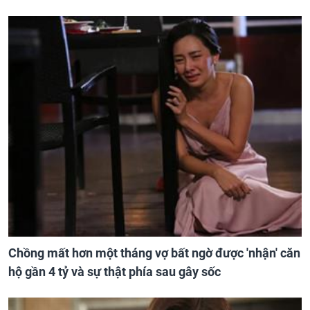
Chồng mất hơn một tháng vợ bất ngờ được 'nhận' căn
hộ gần 4 tỷ và sự thật phía sau gây sốc