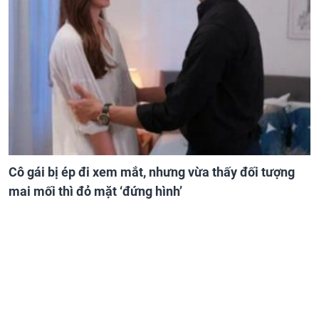
Cô gái bị ép đi xem mắt, nhưng vừa thấy đối tượng
mai mối thì đỏ mặt ‘đứng hình’