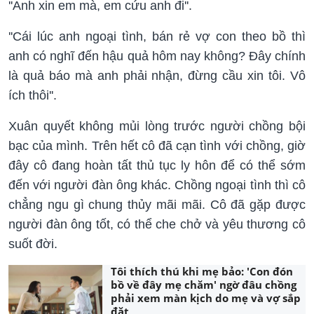
''Anh xin em mà, em cứu anh đi''.
''Cái lúc anh ngoại tình, bán rẻ vợ con theo bồ thì
anh có nghĩ đến hậu quả hôm nay không? Đây chính
là quả báo mà anh phải nhận, đừng cầu xin tôi. Vô
ích thôi''.
Xuân quyết không mủi lòng trước người chồng bội
bạc của mình. Trên hết cô đã cạn tình với chồng, giờ
đây cô đang hoàn tất thủ tục ly hôn để có thể sớm
đến với người đàn ông khác. Chồng ngoại tình thì cô
chẳng ngu gì chung thủy mãi mãi. Cô đã gặp được
người đàn ông tốt, có thể che chở và yêu thương cô
suốt đời.
Tôi thích thú khi mẹ bảo: 'Con đón
bồ về đây mẹ chăm' ngờ đâu chồng
phải xem màn kịch do mẹ và vợ sắp
đặt