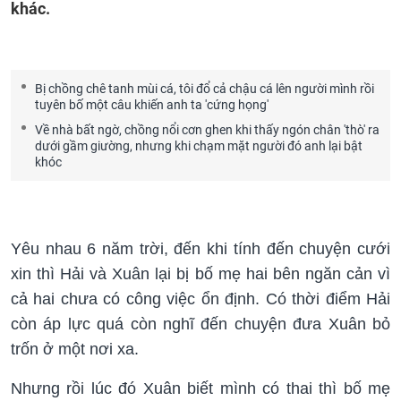
khác.
Bị chồng chê tanh mùi cá, tôi đổ cả chậu cá lên người mình rồi
tuyên bố một câu khiến anh ta 'cứng họng'
Về nhà bất ngờ, chồng nổi cơn ghen khi thấy ngón chân 'thò' ra
dưới gầm giường, nhưng khi chạm mặt người đó anh lại bật
khóc
Yêu nhau 6 năm trời, đến khi tính đến chuyện cưới
xin thì Hải và Xuân lại bị bố mẹ hai bên ngăn cản vì
cả hai chưa có công việc ổn định. Có thời điểm Hải
còn áp lực quá còn nghĩ đến chuyện đưa Xuân bỏ
trốn ở một nơi xa.
Nhưng rồi lúc đó Xuân biết mình có thai thì bố mẹ