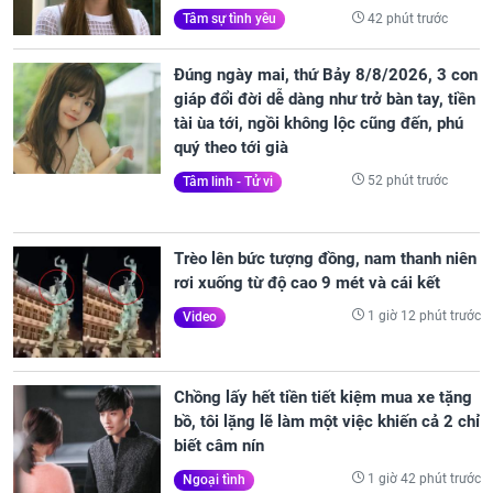
42 phút trước
Tâm sự tình yêu
Đúng ngày mai, thứ Bảy 8/8/2026, 3 con
giáp đổi đời dễ dàng như trở bàn tay, tiền
tài ùa tới, ngồi không lộc cũng đến, phú
quý theo tới già
52 phút trước
Tâm linh - Tử vi
Trèo lên bức tượng đồng, nam thanh niên
rơi xuống từ độ cao 9 mét và cái kết
1 giờ 12 phút trước
Video
Chồng lấy hết tiền tiết kiệm mua xe tặng
bồ, tôi lặng lẽ làm một việc khiến cả 2 chỉ
biết câm nín
1 giờ 42 phút trước
Ngoại tình