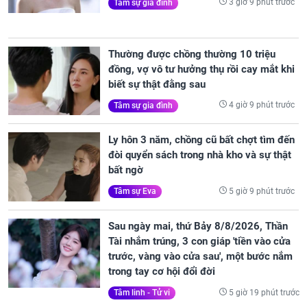
3 giờ 9 phút trước
Tâm sự gia đình
Thường được chồng thường 10 triệu
đồng, vợ vô tư hưởng thụ rồi cay mắt khi
biết sự thật đằng sau
4 giờ 9 phút trước
Tâm sự gia đình
Ly hôn 3 năm, chồng cũ bất chợt tìm đến
đòi quyển sách trong nhà kho và sự thật
bất ngờ
5 giờ 9 phút trước
Tâm sự Eva
Sau ngày mai, thứ Bảy 8/8/2026, Thần
Tài nhắm trúng, 3 con giáp 'tiền vào cửa
trước, vàng vào cửa sau', một bước nắm
trong tay cơ hội đổi đời
5 giờ 19 phút trước
Tâm linh - Tử vi