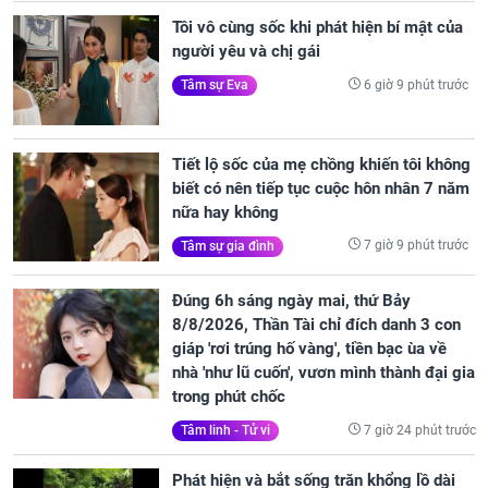
Tôi vô cùng sốc khi phát hiện bí mật của
người yêu và chị gái
6 giờ 9 phút trước
Tâm sự Eva
Tiết lộ sốc của mẹ chồng khiến tôi không
biết có nên tiếp tục cuộc hôn nhân 7 năm
nữa hay không
7 giờ 9 phút trước
Tâm sự gia đình
Đúng 6h sáng ngày mai, thứ Bảy
8/8/2026, Thần Tài chỉ đích danh 3 con
giáp 'rơi trúng hố vàng', tiền bạc ùa về
nhà 'như lũ cuốn', vươn mình thành đại gia
trong phút chốc
7 giờ 24 phút trước
Tâm linh - Tử vi
Phát hiện và bắt sống trăn khổng lồ dài