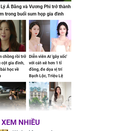
 Lý Á Bằng và Vương Phi trở thành
m trong buổi sum họp gia đình
 chồng rồi trở
Diễn viên AI 'gây sốc'
 cột gia đình,
với cát-xê hơn 1 tỉ
a bài học về
đồng, đe dọa vị trí
n
Bạch Lộc, Triệu Lệ
Dĩnh
 Nữ công nhân
Đỗ Mỹ Linh hé lộ góc
 XEM NHIỀU
trên đường đi
bếp chill của nhà mới -