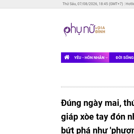
Thứ Sáu, 07/08/2026, 18:45 (GMT+7)
Hotl
YÊU - HÔN NHÂN
ĐỜI SỐN
Đúng ngày mai, th
giáp xòe tay đón n
bứt phá như 'phượ