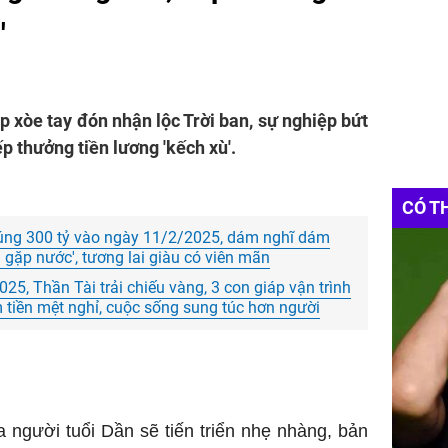
'
 xòe tay đón nhận lộc Trời ban, sự nghiệp bứt
p thưởng tiền lương 'kếch xù'.
CÓ T
đúng 300 tỷ vào ngày 11/2/2025, dám nghĩ dám
á gặp nước', tương lai giàu có viên mãn
5, Thần Tài trải chiếu vàng, 3 con giáp vận trình
 tiền mệt nghỉ, cuộc sống sung túc hơn người
 người tuổi Dần sẽ tiến triển nhẹ nhàng, bản