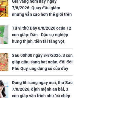
rong khu công
cạnh biệt thự bầu Hiển
Giá vàng hôm nay, ngày
Sóng Thần
7/8/2026: Quay đầu giảm
nhưng vẫn cao hơn thế giới trên
7 triệu đồng
Tử vi thứ Bảy 8/8/2026 ocủa 12
con giáp: Dần - Dậu sự nghiệp
hưng thịnh, tiền tài tăng vọt,
Mão - Thân công việc bất trắc,
tiền mất tật mang
Sau 00h00 ngày 8/8/2026, 3 con
00 ngày
giáp giàu sang bạt ngàn, đổi đời
, 3 con giáp
Phú Quý, ung dung có của đầy
g bạt ngàn,
nhà, ngày càng hưng thịnh sung
Phú Quý, ung
túc
của đầy nhà,
Đúng 6h sáng ngày mai, thứ Sáu
g hưng thịnh
7/8/2026, định mệnh an bài, 3
con giáp vận trình như 'cá chép
hóa rồng', giàu có lên bất chấp,
số đỏ chót như son