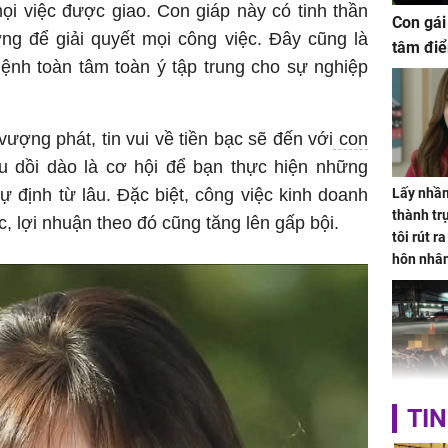
ọi việc được giao. Con giáp này có tinh thần
Con gái
ng để giải quyết mọi công việc. Đây cũng là
tâm điể
ệnh toàn tâm toàn ý tập trung cho sự nghiệp
 vượng phát, tin vui về tiền bạc sẽ đến với
con
 dồi dào là cơ hội để bạn thực hiện những
định từ lâu. Đặc biệt, công việc kinh doanh
Lấy nhầm
thành trụ
c, lợi nhuận theo đó cũng tăng lên gấp bội.
tôi rút r
hôn nhâ
TP.HCM:
TIN
tử vong 