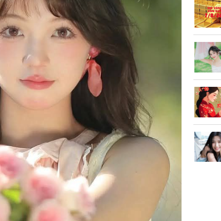
làm về t
nghiệp 
Sau 00h
8/8/2026
giàu san
đổi đời 
dung có 
ngày càn
sung túc