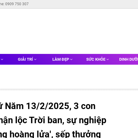
ine: 0909 750 307
G
GIẢI TRÍ
LÀM ĐẸP
SỨC KHỎE
DINH DƯ
ứ Năm 13/2/2025, 3 con
hận lộc Trời ban, sự nghiệp
ng hoàng lửa', sếp thưởng