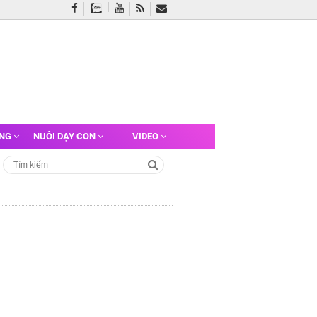
ỠNG
NUÔI DẠY CON
VIDEO