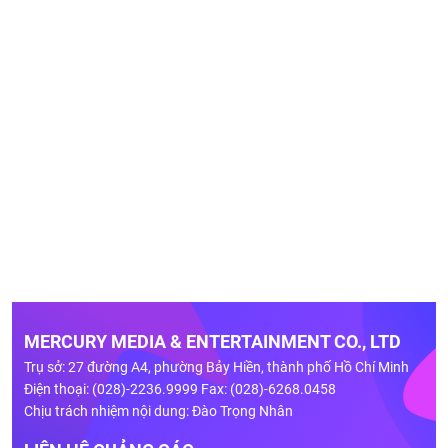
MERCURY MEDIA & ENTERTAINMENT CO., LTD
Trụ sở: 27 đường A4, phường Bảy Hiền, thành phố Hồ Chí Minh
Điện thoại: (028)-2236.9999 Fax: (028)-6268.0458
Chịu trách nhiệm nội dung: Đào Trọng Nhân