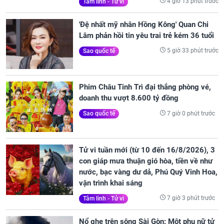
4 giờ 13 phút trước
Tâm linh - Tử vi
'Đệ nhất mỹ nhân Hồng Kông' Quan Chi
Lâm phản hồi tin yêu trai trẻ kém 36 tuổi
5 giờ 33 phút trước
Sao quốc tế
Phim Châu Tinh Trì đại thắng phòng vé,
doanh thu vượt 8.600 tỷ đồng
7 giờ 0 phút trước
Sao quốc tế
Tử vi tuần mới (từ 10 đến 16/8/2026), 3
con giáp mưa thuận gió hòa, tiền về như
nước, bạc vàng dư dả, Phú Quý Vinh Hoa,
vận trình khai sáng
7 giờ 3 phút trước
Tâm linh - Tử vi
Nổ ghe trên sông Sài Gòn: Một phụ nữ tử