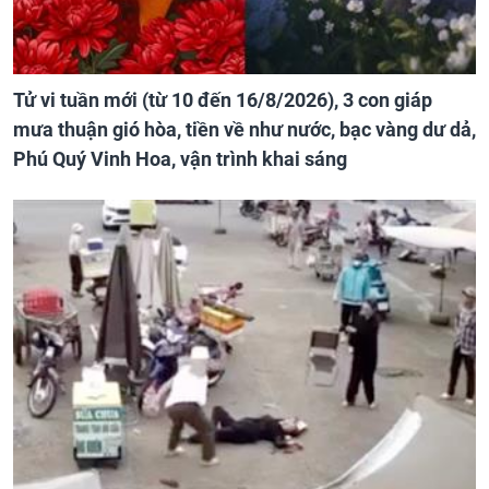
Tử vi tuần mới (từ 10 đến 16/8/2026), 3 con giáp
mưa thuận gió hòa, tiền về như nước, bạc vàng dư dả,
Phú Quý Vinh Hoa, vận trình khai sáng