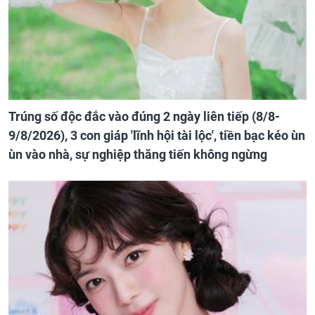
Trúng số độc đắc vào đúng 2 ngày liên tiếp (8/8-
9/8/2026), 3 con giáp 'lĩnh hội tài lộc', tiền bạc kéo ùn
ùn vào nhà, sự nghiệp thăng tiến không ngừng