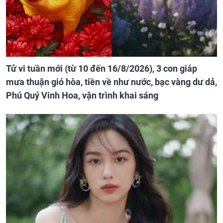
Tử vi tuần mới (từ 10 đến 16/8/2026), 3 con giáp
mưa thuận gió hòa, tiền về như nước, bạc vàng dư dả,
Phú Quý Vinh Hoa, vận trình khai sáng