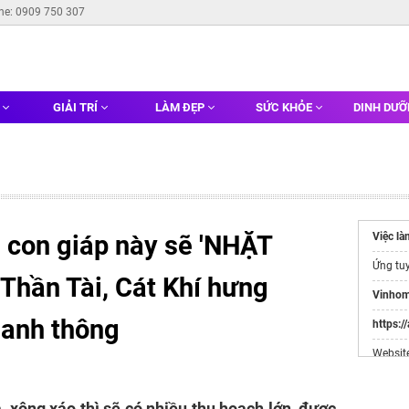
ine: 0909 750 307
G
GIẢI TRÍ
LÀM ĐẸP
SỨC KHỎE
DINH DƯ
 con giáp này sẽ 'NHẶT
Việc l
Ứng tu
Thần Tài, Cát Khí hưng
Vinhom
hanh thông
https:/
Websit
Đầu Tư
, xông xáo thì sẽ có nhiều thu hoạch lớn, được