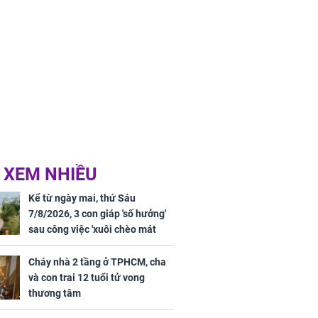
 XEM NHIỀU
Kể từ ngày mai, thứ Sáu
7/8/2026, 3 con giáp 'số hưởng'
sau công việc 'xuôi chèo mát
mái', tiền tài 'thu về như nước',
tình duyên viên mãn
Cháy nhà 2 tầng ở TPHCM, cha
và con trai 12 tuổi tử vong
thương tâm