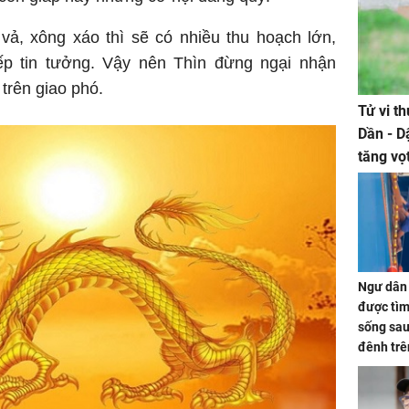
vả, xông xáo thì sẽ có nhiều thu hoạch lớn,
p tin tưởng. Vậy nên Thìn đừng ngại nhận
trên giao phó.
Tử vi t
Dần - D
tăng vọ
tiền mấ
Ngư dân 
được tìm
sống sau
đênh trê
Bình Dư