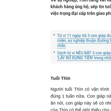
khách hàng ủng hộ, sếp tin t
việc trọng đại cấp trên giao ph
Tử vi 11 ngày tới 3 con giáp
miên, sự nghiệp thuận đường t
chắc
Sách tử vi NÊU BẬT 3 con giáp
'LẤY RỔ ĐỰNG TIỀN' trong nh
Tuổi Thìn
Người tuổi Thìn có vận trình
đúng 1 tuần nữa. Con giáp nà
ăn nói, con giáp này sẽ có n
của Thìn có thể giới thiệu ch