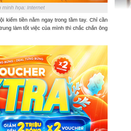
 minh họa: Internet
hội kiếm tiền nằm ngay trong tầm tay. Chỉ cần
Lý Liên K
 trung làm tốt việc của mình thì chắc chắn ông
sau tin đ
cởi áo c
khỏe
Vì sao T
không đ
Châu Tin
Nhiệt Ba
phim?