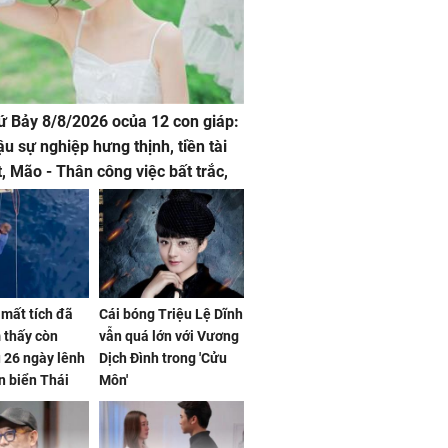
hứ Bảy 8/8/2026 ocủa 12 con giáp:
ậu sự nghiệp hưng thịnh, tiền tài
t, Mão - Thân công việc bất trắc,
t tật mang
mất tích đã
Cái bóng Triệu Lệ Dĩnh
 thấy còn
vẫn quá lớn với Vương
 26 ngày lênh
Dịch Đình trong 'Cửu
n biển Thái
Môn'
ơng