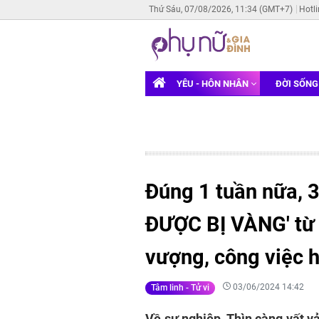
Thứ Sáu, 07/08/2026, 11:34 (GMT+7)
Hotl
YÊU - HÔN NHÂN
ĐỜI SỐN
Đúng 1 tuần nữa, 3
ĐƯỢC BỊ VÀNG' từ 
vượng, công việc 
03/06/2024 14:42
Tâm linh - Tử vi
Về sự nghiệp, Thìn càng vất vả