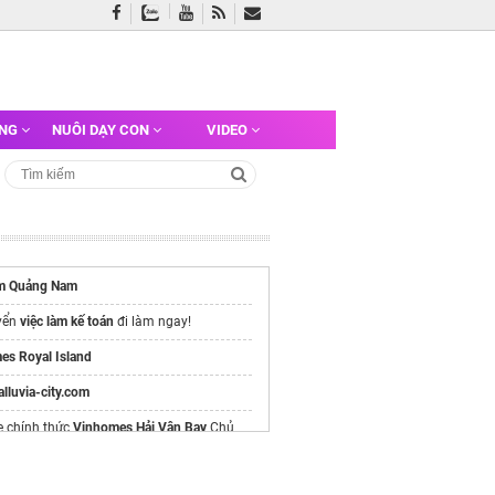
ỠNG
NUÔI DẠY CON
VIDEO
àm Quảng Nam
yển
việc làm kế toán
đi làm ngay!
es Royal Island
/alluvia-city.com
e chính thức
Vinhomes Hải Vân Bay
Chủ