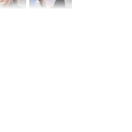
iệt lên tiếng
Cô gái bị ép đi xem
ồn thay tim,
mắt, nhưng vừa thấy
hứng minh sức
đối tượng mai mối thì
đỏ mặt ‘đứng hình’
rương Tiểu Phỉ
ồng hành cùng
h Trì, Địch Lệ
 quảng bá