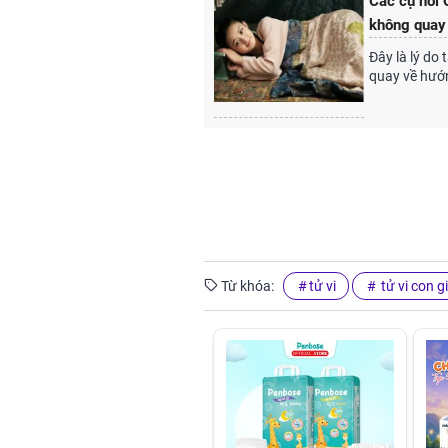
Các cụ nói
không quay 
Đây là lý do
quay về hướ
Từ khóa:
tử vi
tử vi con g