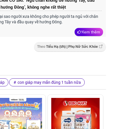
 CẤM CÓ SAI: ‘Ngủ chân không để hướng Tây, đầu
hướng Đông’, không nghe rất thiệt
 tại sao người xưa không cho phép người ta ngủ với chân
ng Tây và đầu quay về hướng Đông.
Xem thêm
Theo
Tiểu Hạ (t/h) | Phụ Nữ Sức Khỏe
iáp
con giáp may mắn đúng 1 tuần nữa