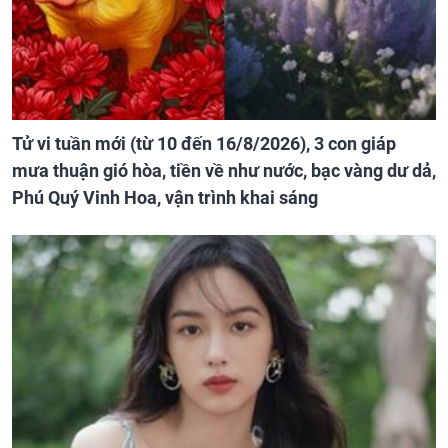
Tử vi tuần mới (từ 10 đến 16/8/2026), 3 con giáp
mưa thuận gió hòa, tiền về như nước, bạc vàng dư dả,
Phú Quý Vinh Hoa, vận trình khai sáng