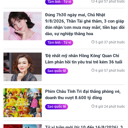
4 giờ 57 phút trước
Tâm linh - Tử vi
Đúng 7h30 ngày mai, Chủ Nhật
9/8/2026, Thần Tài ghé thăm, 3 con giáp
đón nhận 'cơn mưa may mắn', tiền bạc dồi
dào, sự nghiệp thăng hoa
5 giờ 37 phút trước
Tâm linh - Tử vi
'Đệ nhất mỹ nhân Hồng Kông' Quan Chi
Lâm phản hồi tin yêu trai trẻ kém 36 tuổi
6 giờ 57 phút trước
Sao quốc tế
Phim Châu Tinh Trì đại thắng phòng vé,
doanh thu vượt 8.600 tỷ đồng
8 giờ 24 phút trước
Sao quốc tế
Tử vi tuần mới (từ 10 đến 16/8/2026), 3