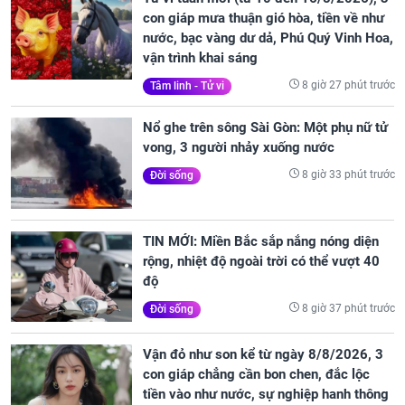
con giáp mưa thuận gió hòa, tiền về như
nước, bạc vàng dư dả, Phú Quý Vinh Hoa,
vận trình khai sáng
8 giờ 27 phút trước
Tâm linh - Tử vi
Nổ ghe trên sông Sài Gòn: Một phụ nữ tử
vong, 3 người nhảy xuống nước
8 giờ 33 phút trước
Đời sống
TIN MỚI: Miền Bắc sắp nắng nóng diện
rộng, nhiệt độ ngoài trời có thể vượt 40
độ
8 giờ 37 phút trước
Đời sống
Vận đỏ như son kể từ ngày 8/8/2026, 3
con giáp chẳng cần bon chen, đắc lộc
tiền vào như nước, sự nghiệp hanh thông