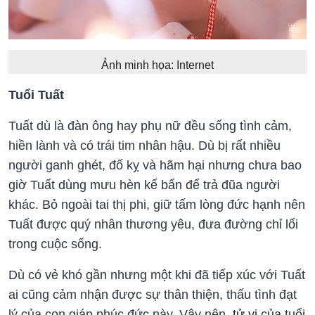
Ảnh minh họa: Internet
Tuổi Tuất
Tuất dù là đàn ông hay phụ nữ đều sống tình cảm,
hiền lành và có trái tim nhân hậu. Dù bị rất nhiều
người ganh ghét, đố kỵ và hãm hại nhưng chưa bao
giờ Tuất dùng mưu hèn kế bẩn để trả đũa người
khác. Bỏ ngoài tai thị phi, giữ tấm lòng đức hạnh nên
Tuất được quý nhân thương yêu, đưa đường chỉ lối
trong cuộc sống.
Dù có vẻ khó gần nhưng một khi đã tiếp xúc với Tuất
ai cũng cảm nhận được sự thân thiện, thấu tình đạt
lý của con giáp phúc đức này. Vậy nên,
tử vi
của tuổi