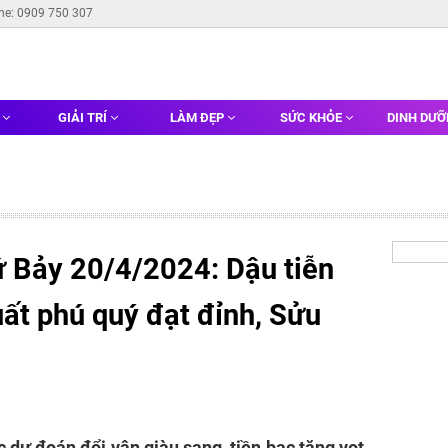
ine: 0909 750 307
G
GIẢI TRÍ
LÀM ĐẸP
SỨC KHỎE
DINH DƯ
ứ Bảy 20/4/2024: Dậu tiễn
ất phú quý đạt đỉnh, Sửu
c dự đoán đổi vận giàu sang, tiền bạc tăng vọt,