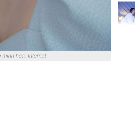
đón lộc 
tiền viê
Phát hiệ
chuyện t
tôi đòi 
 minh họa: Internet
sững sờ 
tôi buôn
Lý Liên K
sau tin đ
cởi áo c
khỏe