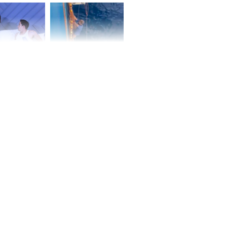
ấm no, tình
n mãn
n vợ giấu
Ngư dân mất tích đã
ừng có chồng,
được tìm thấy còn
ly hôn nhưng
sống sau 26 ngày lênh
khi nghe mẹ
đênh trên biển Thái
g câu này
Bình Dương
iệt lên tiếng
ồn thay tim,
hứng minh sức