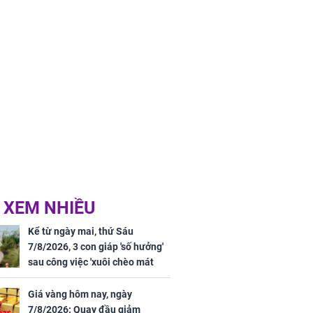
 XEM NHIỀU
Kể từ ngày mai, thứ Sáu
7/8/2026, 3 con giáp 'số hưởng'
sau công việc 'xuôi chèo mát
mái', tiền tài 'thu về như nước',
tình duyên viên mãn
Giá vàng hôm nay, ngày
7/8/2026: Quay đầu giảm