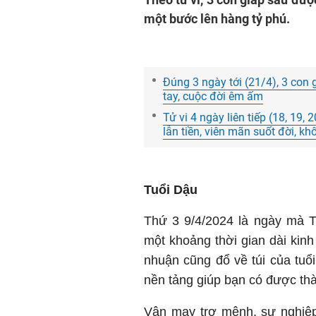
một bước lên hàng tỷ phú.
Đúng 3 ngày tới (21/4), 3 con 
tay, cuộc đời êm ấm
Tử vi 4 ngày liên tiếp (18, 19, 
lẫn tiền, viên mãn suốt đời, 
Tuổi Dậu
Thứ 3 9/4/2024 là ngày mà Tu
một khoảng thời gian dài kinh
nhuận cũng đổ về túi của tuổ
nền tảng giúp bạn có được thà
Vận may trợ mệnh, sự nghiệp