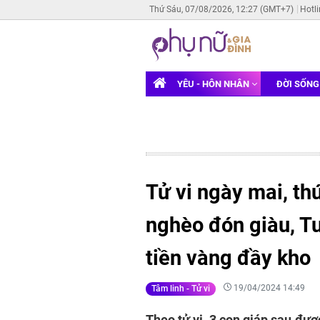
Thứ Sáu, 07/08/2026, 12:27 (GMT+7)
Hotl
YÊU - HÔN NHÂN
ĐỜI SỐN
Tử vi ngày mai, th
nghèo đón giàu, Tu
tiền vàng đầy kho
19/04/2024 14:49
Tâm linh - Tử vi
Theo tử vi, 3 con giáp sau đượ