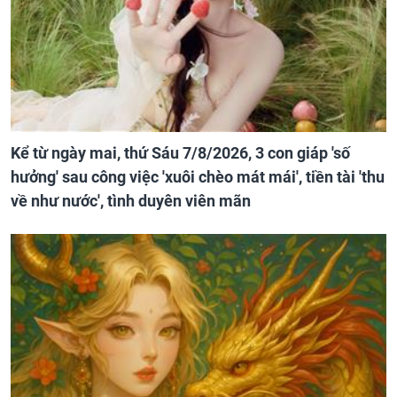
Kể từ ngày mai, thứ Sáu 7/8/2026, 3 con giáp 'số
hưởng' sau công việc 'xuôi chèo mát mái', tiền tài 'thu
về như nước', tình duyên viên mãn