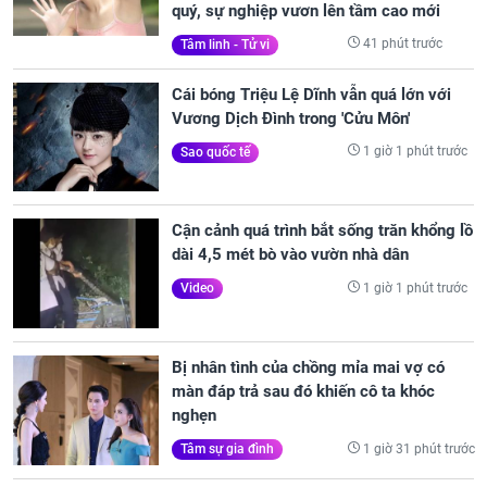
quý, sự nghiệp vươn lên tầm cao mới
41 phút trước
Tâm linh - Tử vi
Cái bóng Triệu Lệ Dĩnh vẫn quá lớn với
Vương Dịch Đình trong 'Cửu Môn'
1 giờ 1 phút trước
Sao quốc tế
Cận cảnh quá trình bắt sống trăn khổng lồ
dài 4,5 mét bò vào vườn nhà dân
1 giờ 1 phút trước
Video
Bị nhân tình của chồng mỉa mai vợ có
màn đáp trả sau đó khiến cô ta khóc
nghẹn
1 giờ 31 phút trước
Tâm sự gia đình