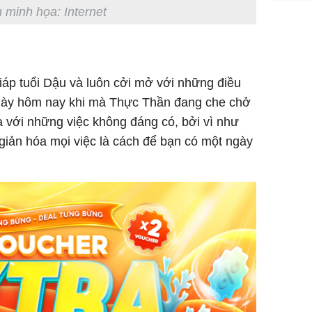
 minh họa: Internet
Nhan sắc
con gái 
4 lần ph
bất ngờ
iáp tuổi Dậu và luôn cởi mở với những điều
ngày hôm nay khi mà Thực Thần đang che chở
 với những việc không đáng có, bởi vì như
giản hóa mọi việc là cách để bạn có một ngày
Danh tín
nổi tiếng
phải khâ