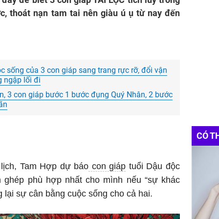
c, thoát nạn tam tai nên giàu ú ụ từ nay đến
c sống của 3 con giáp sang trang rực rỡ, đổi vận
g ngập lối đi
ên, 3 con giáp bước 1 bước đụng Quý Nhân, 2 bước
mãn
CÓ T
lịch, Tam Hợp dự báo
con giáp
tuổi Dậu độc
h ghép phù hợp nhất cho mình nếu “sự khác
 lại sự cân bằng cuộc sống cho cả hai.