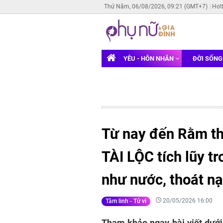
Thứ Năm, 06/08/2026, 09:21 (GMT+7)
Hot
YÊU - HÔN NHÂN
ĐỜI SỐN
Từ nay đến Rằm th
TÀI LỘC tích lũy t
như nước, thoát nạ
20/05/2026 16:00
Tâm linh - Tử vi
Tham khảo ngay bài viết dưới 