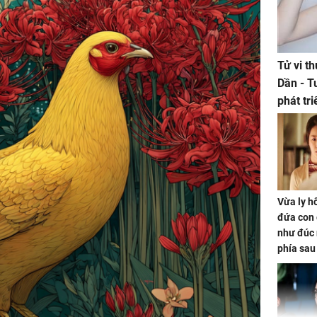
Tử vi t
Dần - T
phát tr
ảm đạm
Vừa ly hô
đứa con 
như đúc 
phía sau