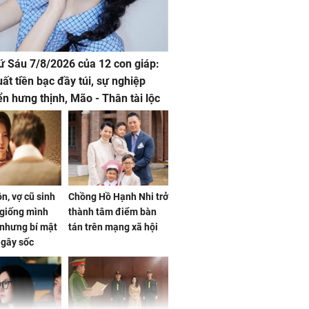
hứ Sáu 7/8/2026 của 12 con giáp:
uất tiền bạc đầy túi, sự nghiệp
iển hưng thịnh, Mão - Thân tài lộc
, mọi sự khó thành công mỹ mãn
n, vợ cũ sinh
Chồng Hồ Hạnh Nhi trở
giống mình
thành tâm điểm bàn
nhưng bí mật
tán trên mạng xã hội
 gây sốc