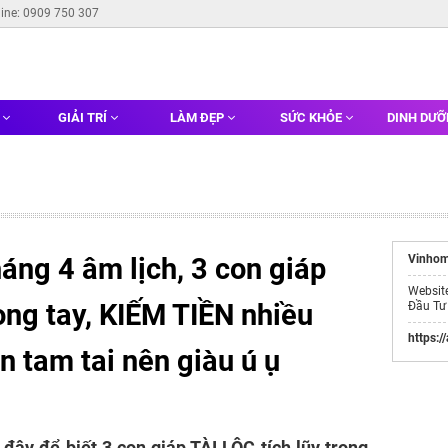
line: 0909 750 307
G
GIẢI TRÍ
LÀM ĐẸP
SỨC KHỎE
DINH DƯ
áng 4 âm lịch, 3 con giáp
Vinhom
Websit
rong tay, KIẾM TIỀN nhiều
Đầu Tư
https:/
n tam tai nên giàu ú ụ
đây để biết 3 con giáp TÀI LỘC tích lũy trong