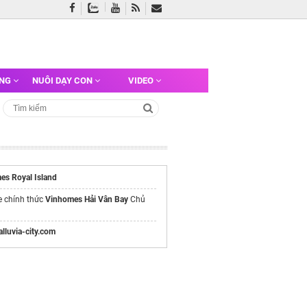
ỠNG
NUÔI DẠY CON
VIDEO
es Royal Island
e chính thức
Vinhomes Hải Vân Bay
Chủ
/alluvia-city.com