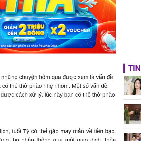
TIN
ấy những chuyện hôm qua được xem là vấn đề
 và có thể thở phào nhẹ nhõm. Một số vấn đề
m được cách xử lý, lúc này bạn có thể thở phào
ch, tuổi Tý có thể gặp may mắn về tiền bạc,
ờng thu nhập thông qua một giao dịch, thỏa