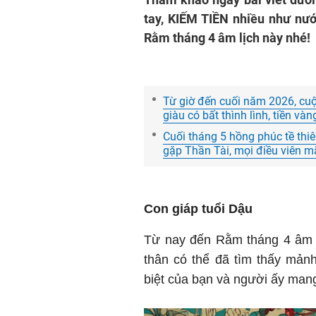
tay, KIẾM TIỀN nhiều như nướ
Rằm tháng 4 âm lịch này nhé!
Từ giờ đến cuối năm 2026, cuộ
giàu có bất thình lình, tiền vàn
Cuối tháng 5 hồng phúc tề thi
gặp Thần Tài, mọi điều viên 
Con giáp tuổi Dậu
Từ nay đến Rằm tháng 4 âm 
thân có thể đã tìm thấy mản
biệt của bạn và người ấy mang