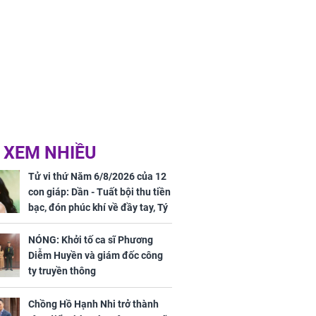
 XEM NHIỀU
Tử vi thứ Năm 6/8/2026 của 12
con giáp: Dần - Tuất bội thu tiền
bạc, đón phúc khí về đầy tay, Tý
- Mão công việc khó khăn, tiền
bạc đội nón ra đi
NÓNG: Khởi tố ca sĩ Phương
Diễm Huyền và giám đốc công
ty truyền thông
Chồng Hồ Hạnh Nhi trở thành