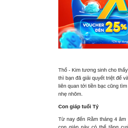
Thổ - Kim tương sinh cho th
thì bạn đã giải quyết triệt để
liên quan tới tiền bạc cũng tì
nhẹ nhõm.
Con giáp tuổi Tý
Từ nay đến Rằm tháng 4 âm lị
con giáp này có thể tăng cư