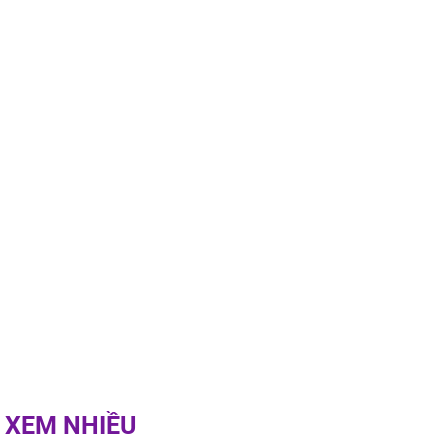
c khi than
 XEM NHIỀU