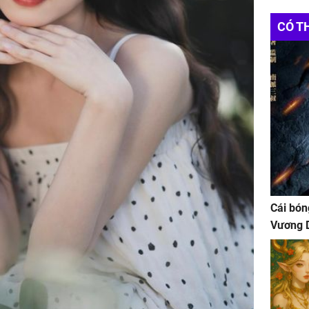
CÓ T
Cái bón
Vương D