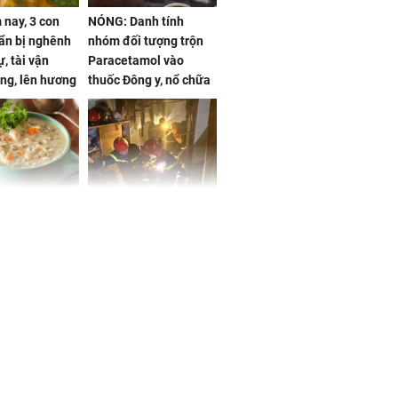
nay, 3 con
NÓNG: Danh tính
ẩn bị nghênh
nhóm đối tượng trộn
, tài vận
Paracetamol vào
ng, lên hương
thuốc Đông y, nổ chữa
g hóa Phượng,
bách bệnh
 may mắn về
ức khỏe và
Cháy nhà 2 tầng ở
 dụng đúng
TPHCM, cha và con
 hạt bình dân
trai 12 tuổi tử vong
thương tâm
ng nam diễn
 ngữ gây phản