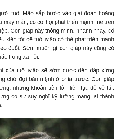
gười tuổi Mão sắp bước vào giai đoạn hoàng
 may mắn, có cơ hội phát triển mạnh mẽ trên
ệp. Con giáp này thông minh, nhanh nhạy, có
ều kiện tốt để tuổi Mão có thể phát triển mạnh
heo đuổi. Sớm muộn gì con giáp này cũng có
ắc trong xã hội.
hỉ của tuổi Mão sẽ sớm được đền đáp xứng
ang chờ đợi bản mệnh ở phía trước. Con giáp
ợng, những khoản tiền lớn liên tục đổ về túi.
ưng có sự suy nghĩ kỹ lưỡng mang lại thành
.