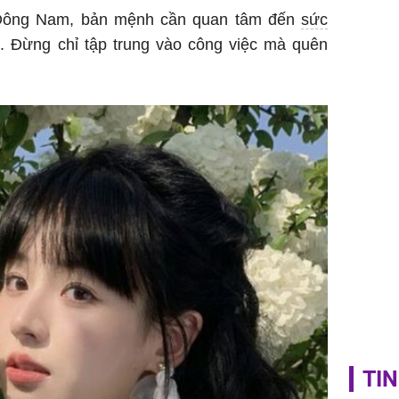
ứng ngượ
Đông Nam, bản mệnh cần quan tâm đến
sức
nghèo
. Đừng chỉ tập trung vào công việc mà quên
TIN