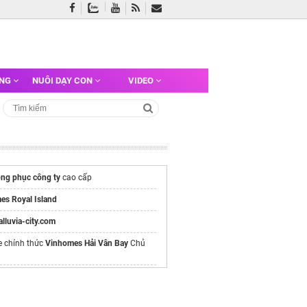
ỠNG
NUÔI DẠY CON
VIDEO
ng phục công ty
cao cấp
es Royal Island
/alluvia-city.com
e chính thức
Vinhomes Hải Vân Bay
Chủ
may áo lớp connect
giá rẻ
ài gòn