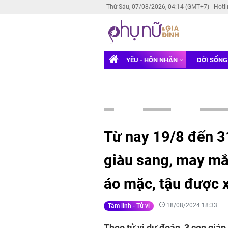
Thứ Sáu, 07/08/2026, 04:14 (GMT+7)
Hotl
YÊU - HÔN NHÂN
ĐỜI SỐN
Từ nay 19/8 đến 3
giàu sang, may mắ
áo mặc, tậu được 
18/08/2024 18:33
Tâm linh - Tử vi
Theo tử vi dự đoán, 3 con giáp