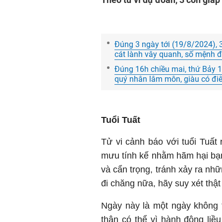
Đúng 3 ngày tới (19/8/2024), 
cát lành vây quanh, số mệnh đ
Đúng 16h chiều mai, thứ Bảy 
quý nhân lâm môn, giàu có đi
Tuổi Tuất
Tử vi cảnh báo với tuổi Tuất 
mưu tính kế nhằm hãm hại bạn.
và cẩn trọng, tránh xảy ra nh
đi chăng nữa, hãy suy xét thật
Ngày này là một ngày không tố
thân có thể vì hành động liều