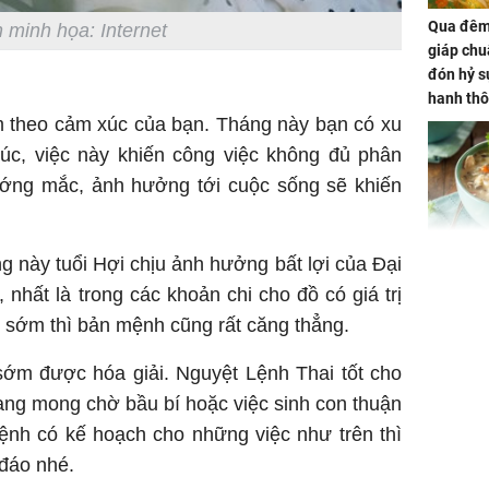
Qua đêm 
 minh họa: Internet
giáp chu
đón hỷ sự
hanh thô
hóa Rồn
ầm theo cảm xúc của bạn. Tháng này bạn có xu
gom hết
c, việc này khiến công việc không đủ phân
nhà
ớng mắc, ảnh hưởng tới cuộc sống sẽ khiến
Giá trị s
 này tuổi Hợi chịu ảnh hưởng bất lợi của Đại
cách sử
, nhất là trong các khoản chi cho đồ có giá trị
của loại
ừ sớm thì bản mệnh cũng rất căng thẳng.
sớm được hóa giải. Nguyệt Lệnh Thai tốt cho
ang mong chờ bầu bí hoặc việc sinh con thuận
ệnh có kế hoạch cho những việc như trên thì
Chân du
 đáo nhé.
viên Hoa