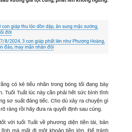
3 con giáp thu lộc dồn dập, ăn sung mặc sướng,
ổi đời
17/8/2024, 3 con giáp phất lên như Phượng Hoàng,
ên đảo, may mắn nhân đôi
rằng có kẻ tiểu nhân trong bóng tối đang bày
 Tuổi Tuất lúc này cần phải hết sức bình tĩnh
ững sơ suất đáng tiếc. Cho dù xảy ra chuyện gì
 rõ ràng rồi hãy đưa ra quyết định sau cùng.
t với tuổi Tuất về phương diện tiền tài, bản
 lĩnh mà mất đi một khoản tiền lớn. Để tránh