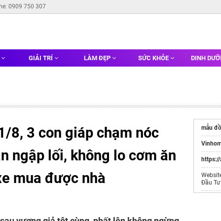
ine: 0909 750 307
G
GIẢI TRÍ
LÀM ĐẸP
SỨC KHỎE
DINH DƯ
1/8, 3 con giáp chạm nóc
mẫu đồ
Vinhom
n ngập lối, không lo cơm ăn
https:/
xe mua được nhà
Websit
Đầu Tư
Địa chỉ
ghiền s
 sau vương giả tột cùng, phất lên không ngừng.