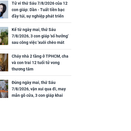
Tử vi thứ Sáu 7/8/2026 của 12
con giáp: Dần - Tuất tiền bạc
đầy túi, sự nghiệp phát triển
hưng thịnh, Mão - Thân tài lộc
ảm đạm, mọi sự khó thành công
Kể từ ngày mai, thứ Sáu
mỹ mãn
7/8/2026, 3 con giáp 'số hưởng'
sau công việc 'xuôi chèo mát
mái', tiền tài 'thu về như nước',
tình duyên viên mãn
Cháy nhà 2 tầng ở TPHCM, cha
và con trai 12 tuổi tử vong
thương tâm
Đúng ngày mai, thứ Sáu
7/8/2026, vận xui qua đi, may
mắn gõ cửa, 3 con giáp khai
thông vận mệnh, tiền nhiều vô
kể, phước lộc đầy nhà, trúng số
độc đắc