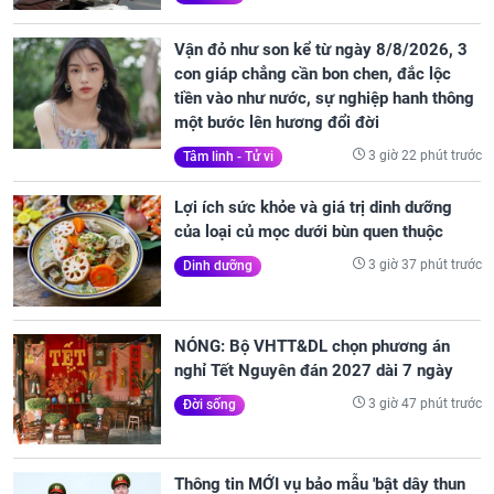
Vận đỏ như son kể từ ngày 8/8/2026, 3
con giáp chẳng cần bon chen, đắc lộc
tiền vào như nước, sự nghiệp hanh thông
một bước lên hương đổi đời
3 giờ 22 phút trước
Tâm linh - Tử vi
Lợi ích sức khỏe và giá trị dinh dưỡng
của loại củ mọc dưới bùn quen thuộc
3 giờ 37 phút trước
Dinh dưỡng
NÓNG: Bộ VHTT&DL chọn phương án
nghỉ Tết Nguyên đán 2027 dài 7 ngày
3 giờ 47 phút trước
Đời sống
Thông tin MỚI vụ bảo mẫu 'bật dây thun