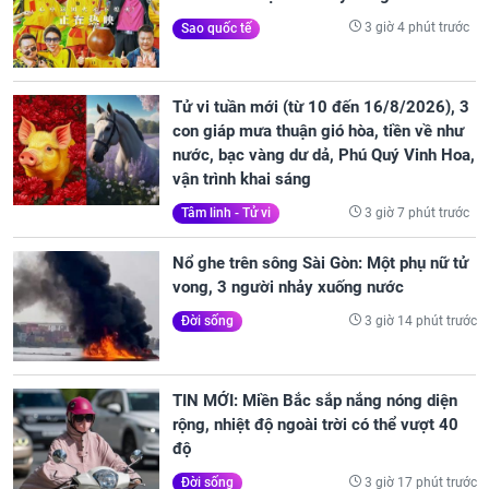
3 giờ 4 phút trước
Sao quốc tế
Tử vi tuần mới (từ 10 đến 16/8/2026), 3
con giáp mưa thuận gió hòa, tiền về như
nước, bạc vàng dư dả, Phú Quý Vinh Hoa,
vận trình khai sáng
3 giờ 7 phút trước
Tâm linh - Tử vi
Nổ ghe trên sông Sài Gòn: Một phụ nữ tử
vong, 3 người nhảy xuống nước
3 giờ 14 phút trước
Đời sống
TIN MỚI: Miền Bắc sắp nắng nóng diện
rộng, nhiệt độ ngoài trời có thể vượt 40
độ
3 giờ 17 phút trước
Đời sống