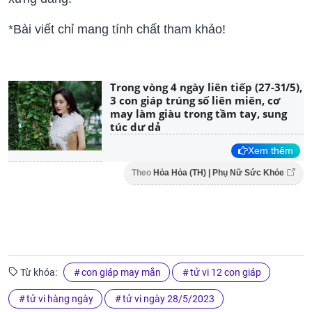
*Bài viết chỉ mang tính chất tham khảo!
Trong vòng 4 ngày liên tiếp (27-31/5),
3 con giáp trúng số liên miên, cơ
may làm giàu trong tầm tay, sung
túc dư dả
Xem thêm
Theo
Hỏa Hỏa (TH) | Phụ Nữ Sức Khỏe
Từ khóa:
con giáp may mắn
tử vi 12 con giáp
tử vi hàng ngày
tử vi ngày 28/5/2023