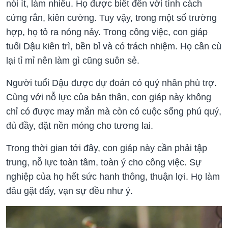
nói ít, làm nhiều. Họ được biết đến với tính cách
cứng rắn, kiên cường. Tuy vậy, trong một số trường
hợp, họ tỏ ra nóng nảy. Trong công việc, con giáp
tuổi Dậu kiên trì, bền bỉ và có trách nhiệm. Họ cần cù
lại tỉ mỉ nên làm gì cũng suôn sẻ.
Người tuổi Dậu được dự đoán có quý nhân phù trợ.
Cùng với nỗ lực của bản thân, con giáp này không
chỉ có được may mắn mà còn có cuộc sống phú quý,
đủ đầy, đặt nền móng cho tương lai.
Trong thời gian tới đây, con giáp này cần phải tập
trung, nỗ lực toàn tâm, toàn ý cho công việc. Sự
nghiệp của họ hết sức hanh thông, thuận lợi. Họ làm
đâu gặt đấy, vạn sự đều như ý.