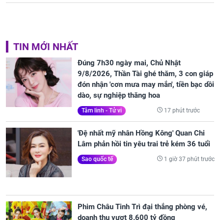
TIN MỚI NHẤT
Đúng 7h30 ngày mai, Chủ Nhật
9/8/2026, Thần Tài ghé thăm, 3 con giáp
đón nhận 'cơn mưa may mắn', tiền bạc dồi
dào, sự nghiệp thăng hoa
17 phút trước
Tâm linh - Tử vi
'Đệ nhất mỹ nhân Hồng Kông' Quan Chi
Lâm phản hồi tin yêu trai trẻ kém 36 tuổi
1 giờ 37 phút trước
Sao quốc tế
Phim Châu Tinh Trì đại thắng phòng vé,
doanh thu vượt 8.600 tỷ đồng