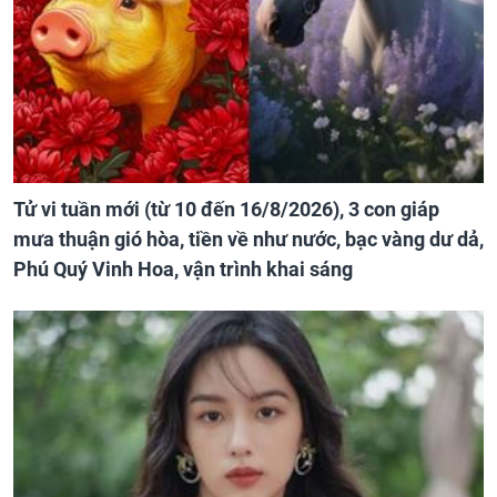
Tử vi tuần mới (từ 10 đến 16/8/2026), 3 con giáp
mưa thuận gió hòa, tiền về như nước, bạc vàng dư dả,
Phú Quý Vinh Hoa, vận trình khai sáng