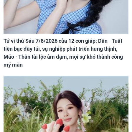
Tử vi thứ Sáu 7/8/2026 của 12 con giáp: Dần - Tuất
tiền bạc đầy túi, sự nghiệp phát triển hưng thịnh,
Mão - Thân tài lộc ảm đạm, mọi sự khó thành công
mỹ mãn