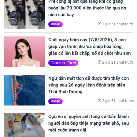
Phi công bị bắt quả tang khi cố gắng
buôn lậu 70.000 viên thuốc lắc qua an
ninh sân bay
1 giờ 51 phút trước
Video
Cuối ngày hôm nay (7/8/2026), 3 con
giáp vận trình như 'cá chép hóa rồng',
giàu có lên bất chấp, số đỏ chót như son
2 giờ 21 phút trước
Tâm linh - Tử vi
Ngư dân mất tích đã được tìm thấy còn
sống sau 26 ngày lênh đênh trên biển
Thái Bình Dương
2 giờ 51 phút trước
Video
Cựu võ sĩ quyền anh tung cú đấm khiến
người đàn ông thiệt mạng trên phố, sau
một cuộc tranh cãi