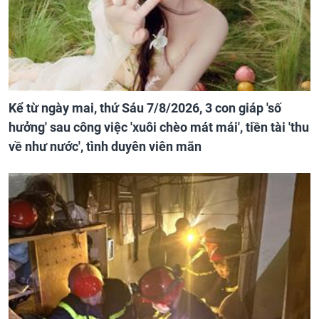
Kể từ ngày mai, thứ Sáu 7/8/2026, 3 con giáp 'số
hưởng' sau công việc 'xuôi chèo mát mái', tiền tài 'thu
về như nước', tình duyên viên mãn