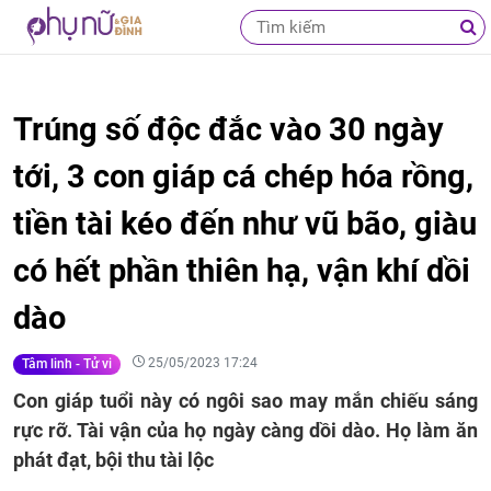
Trúng số độc đắc vào 30 ngày
tới, 3 con giáp cá chép hóa rồng,
tiền tài kéo đến như vũ bão, giàu
có hết phần thiên hạ, vận khí dồi
dào
25/05/2023 17:24
Tâm linh - Tử vi
Con giáp tuổi này có ngôi sao may mắn chiếu sáng
rực rỡ. Tài vận của họ ngày càng dồi dào. Họ làm ăn
phát đạt, bội thu tài lộc