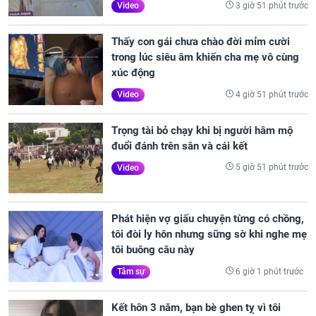
3 giờ 51 phút trước
Video
Thấy con gái chưa chào đời mỉm cười
trong lúc siêu âm khiến cha mẹ vô cùng
xúc động
4 giờ 51 phút trước
Video
Trọng tài bỏ chạy khi bị người hâm mộ
đuổi đánh trên sân và cái kết
5 giờ 51 phút trước
Video
Phát hiện vợ giấu chuyện từng có chồng,
tôi đòi ly hôn nhưng sững sờ khi nghe mẹ
tôi buông câu này
6 giờ 1 phút trước
Tâm sự
Kết hôn 3 năm, bạn bè ghen tỵ vì tôi