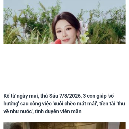
Kể từ ngày mai, thứ Sáu 7/8/2026, 3 con giáp 'số
hưởng' sau công việc 'xuôi chèo mát mái', tiền tài 'thu
về như nước', tình duyên viên mãn