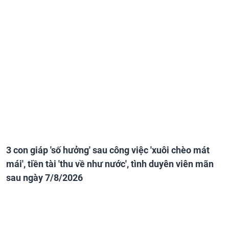
3 con giáp 'số hưởng' sau công việc 'xuôi chèo mát
mái', tiền tài 'thu về như nước', tình duyên viên mãn
sau ngày 7/8/2026