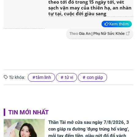
theo tới đó trong 15 ngày tới, vét
sạch vận may của thiên hạ, an nhàn
tự tại, cuộc đời giàu sang
Xem thêm
Theo
Gia An | Phụ Nữ Sức Khỏe
Từ khóa:
tâm linh
tử vi
con giáp
TIN MỚI NHẤT
Thần Tài mở cửa sau ngày 7/8/2026, 3
con giáp ra đường 'đụng trúng hố vàng',
mỏi tay đếm tiền, giàu nứt đố đổ vách