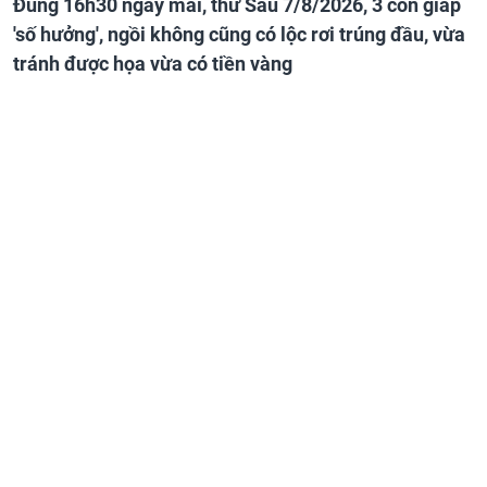
Đúng 16h30 ngày mai, thứ Sáu 7/8/2026, 3 con giáp
'số hưởng', ngồi không cũng có lộc rơi trúng đầu, vừa
tránh được họa vừa có tiền vàng