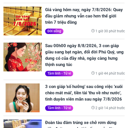
Giá vàng hôm nay, ngày 7/8/2026: Quay
đầu giảm nhưng vẫn cao hơn thế giới
trên 7 triệu đồng
1 giờ 30 phút trước
Đời sống
Sau 00h00 ngày 8/8/2026, 3 con giáp
giàu sang bạt ngàn, đổi đời Phú Quý, ung
dung có của đầy nhà, ngày càng hưng
thịnh sung túc
1 giờ 44 phút trước
Tâm linh - Tử vi
3 con giáp 'số hưởng' sau công việc 'xuôi
chèo mát mái', tiền tài 'thu về như nước',
tình duyên viên mãn sau ngày 7/8/2026
2 giờ 14 phút trước
Tâm linh - Tử vi
Đoàn tàu đâm trúng xe chở rơm dừng