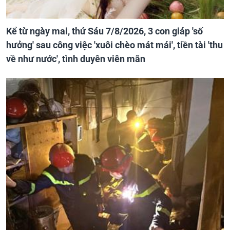
Kể từ ngày mai, thứ Sáu 7/8/2026, 3 con giáp 'số
hưởng' sau công việc 'xuôi chèo mát mái', tiền tài 'thu
về như nước', tình duyên viên mãn