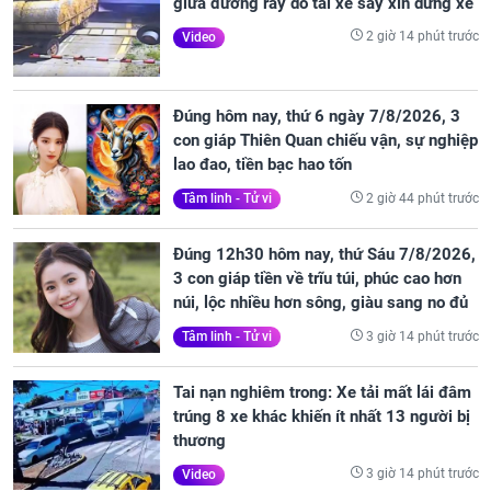
giữa đường ray do tài xế say xỉn dừng xe
2 giờ 14 phút trước
Video
Đúng hôm nay, thứ 6 ngày 7/8/2026, 3
con giáp Thiên Quan chiếu vận, sự nghiệp
lao đao, tiền bạc hao tốn
2 giờ 44 phút trước
Tâm linh - Tử vi
Đúng 12h30 hôm nay, thứ Sáu 7/8/2026,
3 con giáp tiền về trĩu túi, phúc cao hơn
núi, lộc nhiều hơn sông, giàu sang no đủ
3 giờ 14 phút trước
Tâm linh - Tử vi
Tai nạn nghiêm trong: Xe tải mất lái đâm
trúng 8 xe khác khiến ít nhất 13 người bị
thương
3 giờ 14 phút trước
Video