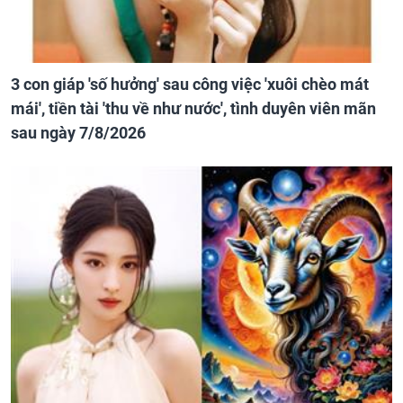
3 con giáp 'số hưởng' sau công việc 'xuôi chèo mát
mái', tiền tài 'thu về như nước', tình duyên viên mãn
sau ngày 7/8/2026