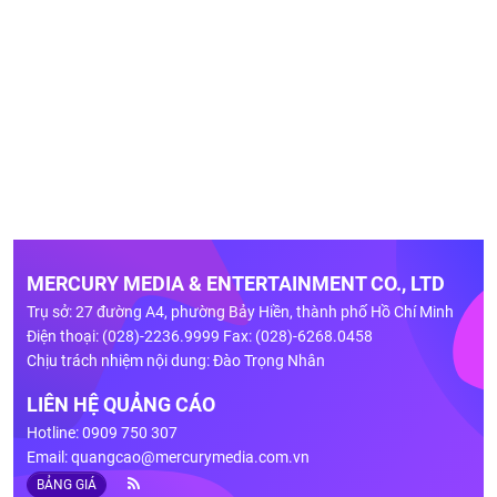
MERCURY MEDIA & ENTERTAINMENT CO., LTD
Trụ sở: 27 đường A4, phường Bảy Hiền, thành phố Hồ Chí Minh
Điện thoại: (028)-2236.9999 Fax: (028)-6268.0458
Chịu trách nhiệm nội dung: Đào Trọng Nhân
LIÊN HỆ QUẢNG CÁO
Hotline: 0909 750 307
Email:
quangcao@mercurymedia.com.vn
BẢNG GIÁ