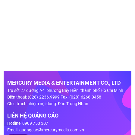
MERCURY MEDIA & ENTERTAINMENT CO., LTD
Trụ sở: 27 đường A4, phường Bảy Hiền, thành phố Hồ Chí Minh
Điện thoại: (028)-2236.9999 Fax: (028)-6268.0458
Chịu trách nhiệm nội dung: Đào Trọng Nhân
LIÊN HỆ QUẢNG CÁO
Hotline: 0909 750 307
Email:
quangcao@mercurymedia.com.vn