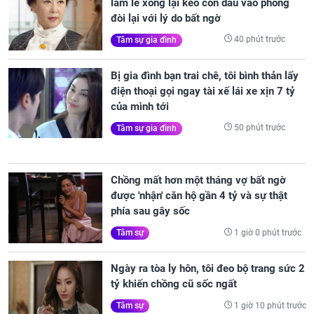
làm lễ xong lại kéo con dâu vào phòng
đòi lại với lý do bất ngờ
40 phút trước
Tâm sự gia đình
Bị gia đình bạn trai chê, tôi bình thản lấy
điện thoại gọi ngay tài xế lái xe xịn 7 tỷ
của mình tới
50 phút trước
Tâm sự gia đình
Chồng mất hơn một tháng vợ bất ngờ
được 'nhận' căn hộ gần 4 tỷ và sự thật
phía sau gây sốc
1 giờ 0 phút trước
Tâm sự
Ngày ra tòa ly hôn, tôi đeo bộ trang sức 2
tỷ khiến chồng cũ sốc ngất
1 giờ 10 phút trước
Tâm sự