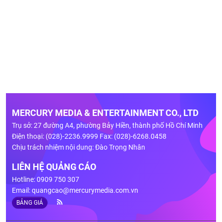
MERCURY MEDIA & ENTERTAINMENT CO., LTD
Trụ sở: 27 đường A4, phường Bảy Hiền, thành phố Hồ Chí Minh
Điện thoại: (028)-2236.9999 Fax: (028)-6268.0458
Chịu trách nhiệm nội dung: Đào Trọng Nhân
LIÊN HỆ QUẢNG CÁO
Hotline: 0909 750 307
Email:
quangcao@mercurymedia.com.vn
BẢNG GIÁ