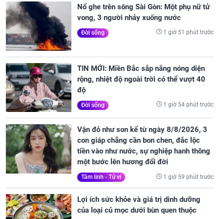
Nổ ghe trên sông Sài Gòn: Một phụ nữ tử
vong, 3 người nhảy xuống nước
1 giờ 51 phút trước
Đời sống
TIN MỚI: Miền Bắc sắp nắng nóng diện
rộng, nhiệt độ ngoài trời có thể vượt 40
độ
1 giờ 54 phút trước
Đời sống
Vận đỏ như son kể từ ngày 8/8/2026, 3
con giáp chẳng cần bon chen, đắc lộc
tiền vào như nước, sự nghiệp hanh thông
một bước lên hương đổi đời
1 giờ 59 phút trước
Tâm linh - Tử vi
Lợi ích sức khỏe và giá trị dinh dưỡng
của loại củ mọc dưới bùn quen thuộc