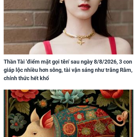
Thần Tài 'điểm mặt gọi tên' sau ngày 8/8/2026, 3 con
giáp lộc nhiều hơn sông, tài vận sáng như trăng Rằm,
chính thức hết khổ